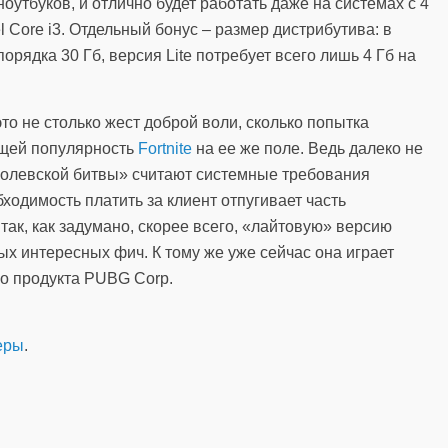
утбуков, и отлично будет работать даже на системах с 4
l Core i3. Отдельный бонус – размер дистрибутива: в
рядка 30 Гб, версия Lite потребует всего лишь 4 Гб на
это не столько жест доброй воли, сколько попытка
ющей популярность
Fortnite
на ее же поле. Ведь далеко не
оролевской битвы» считают системные требования
одимость платить за клиент отпугивает часть
так, как задумано, скорее всего, «лайтовую» версию
ых интересных фич. К тому же уже сейчас она играет
о продукта PUBG Corp.
еры
.