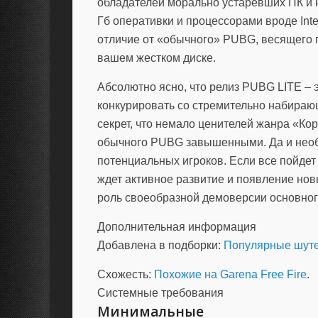
обладателей морально устаревших ПК и но
Гб оперативки и процессорами вроде Inte
отличие от «обычного» PUBG, весящего по
вашем жестком диске.
Абсолютно ясно, что релиз
PUBG LITE
– 
конкурировать со стремительно набира
секрет, что немало ценителей жанра «К
обычного PUBG завышенными. Да и необх
потенциальных игроков. Если все пойдет 
ждет активное развитие и появление нов
роль своеобразной демоверсии основног
Дополнительная информация
Добавлена в подборки:
Популярные шут
Схожесть:
Похожие на Garena Free Fire
.
Системные требования
Минимальные