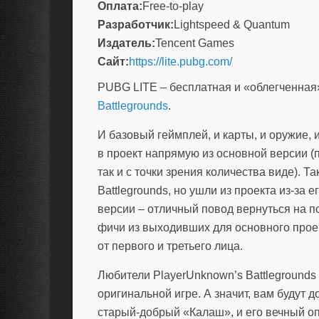
Оплата:
Free-to-play
Разработчик:
Lightspeed & Quantum
Издатель:
Tencent Games
Сайт:
https://lite.pubg.com/
PUBG LITE
– бесплатная и «облегченная
Battlegrounds
.
И базовый геймплей, и карты, и оружие,
в проект напрямую из основной версии (п
так и с точки зрения количества виде). Т
Battlegrounds, но ушли из проекта из-за
версии – отличный повод вернуться на п
фичи из выходивших для основного прое
от первого и третьего лица.
Любители PlayerUnknown’s Battlegrounds 
оригинальной игре. А значит, вам будут 
старый-добрый «Калаш», и его вечный оп