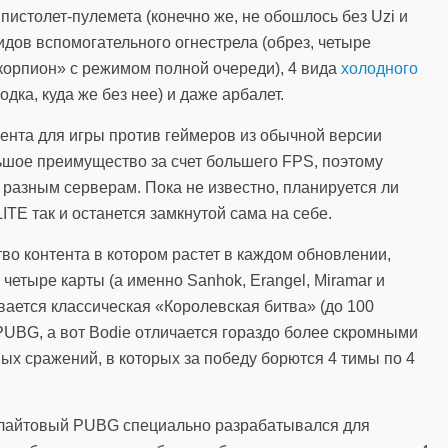
 пистолет-пулемета (конечно же, не обошлось без Uzi и
идов вспомогательного огнестрела (обрез, четыре
корпион» с режимом полной очереди), 4 вида
холодного
одка, куда же без нее) и даже арбалет.
ента для игры против геймеров из обычной версии
ьшое преимущество за счет большего FPS, поэтому
разным серверам. Пока не известно, планируется ли
ITE так и останется замкнутой сама на себе.
тво контента в котором растет в каждом обновлении,
четыре карты (а именно Sanhok, Erangel, Miramar и
вается классическая «Королевская битва» (до 100
 PUBG, а вот Bodie отличается гораздо более скромными
х сражений, в которых за победу борются 4 тимы по 4
, лайтовый PUBG специально разрабатывался для