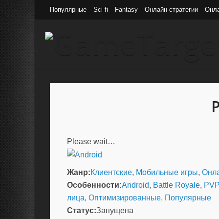
Популярные
Sci-fi
Fantasy
Онлайн стратегии
Онл
Please wait…
Жанр:
Клиентские
,
Мобильные игры
,
Онл
Особенности:
Android
,
Battle Royale
,
PVP
лица
,
Оптимизированные
,
Популярные
Статус:
Запущена