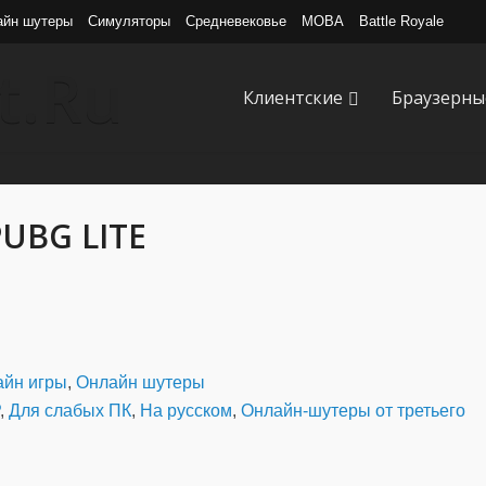
айн шутеры
Симуляторы
Средневековье
MOBA
Battle Royale
Клиентские
Браузерны
PUBG LITE
айн игры
,
Онлайн шутеры
,
Для слабых ПК
,
На русском
,
Онлайн-шутеры от третьего