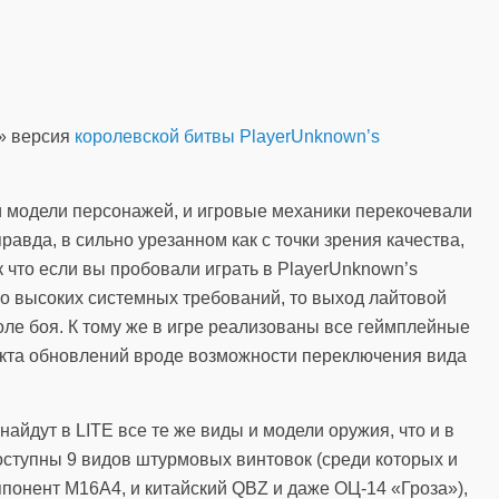
» версия
королевской битвы
PlayerUnknown’s
 и модели персонажей, и игровые механики перекочевали
равда, в сильно урезанном как с точки зрения качества,
ак что если вы пробовали играть в PlayerUnknown’s
 его высоких системных требований, то выход лайтовой
оле боя. К тому же в игре реализованы все геймплейные
кта обновлений вроде возможности переключения вида
найдут в LITE все те же виды и модели оружия, что и в
доступны 9 видов штурмовых винтовок (среди которых и
понент М16А4, и китайский QBZ и даже ОЦ-14 «Гроза»),