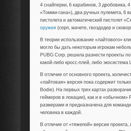
4 снайперки, 6 карабинов, 3 дробовика, 4
«Томми-гана»), два ручных пулемета, 6 в
пистолета и автоматический пистолет «С
оружия
(серп, мачете, гвоздодер и сковор
В теории использование «лайтового» кли
могло бы дать некоторым игрокам небол
PUBG Corp. решила разнести проекты по 
какой-либо кросс-плей, либо экосистема L
В отличие от основного проекта, количес
«лайтовая» версия пока содержит только 
Bodie). На первых трех картах разворачи
геймеров в локации), как и в «обычном»
размерами и предназначена для командны
человека в каждой.
В отличие от «тяжелой» версии проекта