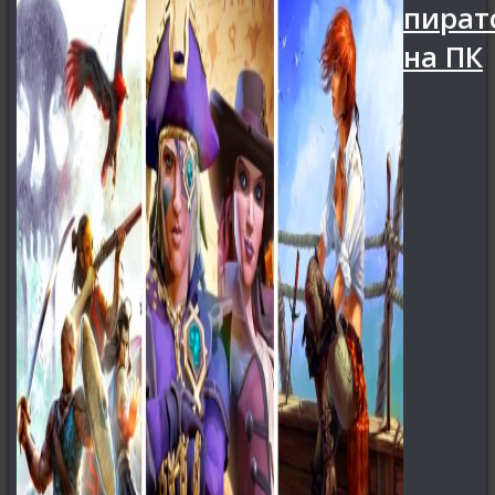
пират
на ПК