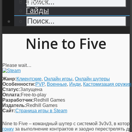
Гайды
Nine to Five
Please wait…
Жанр:
Клиентские
,
Онлайн игры
,
Онлайн шутеры
Особенности:
PVP
,
Военные
,
Инди
,
Кастомизация оружия
Статус:
Запущена
Оплата:
Free-to-play
Разработчик:
Redhill Games
Издатель:
Redhill Games
Сайт:
Страница игры в Steam
Nine to Five – командный шутер с системой 3v3v3, в котор
гонку
за выполнение контрактов и заодно перестрелять дру