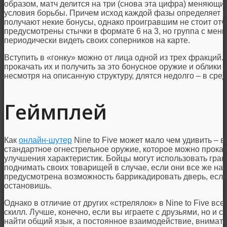
образом, матч делится на три (снова эта цифра) меняющи
условия борьбы. Причем исход каждой фазы определяет р
получают некие бонусы, однако проигравшим не стоит от
предусмотрены стычки в формате 6 на 3, но группа с мен
периодически видеть своих соперников на карте.
Вступить в «гонку» можно от лица одной из трех фракций
прокачать их и получить за это бонусное оружие и облики 
несмотря на описанную структуру, длятся недолго – в сред
Геймплей
Как
онлайн-шутер
Nine to Five может мало чем удивить – в
стандартное огнестрельное оружие, которое можно прока
улучшения характеристик. Бойцы могут использовать грана
поднимать своих товарищей в случае, если они все же на
предусмотрена возможность баррикадировать дверь, есл
остановишь.
Однако в отличие от других «стрелялок» в Nine to Five вс
скилл. Лучше, конечно, если вы играете с друзьями, но и
найти общий язык, а постоянное взаимодействие, внимател