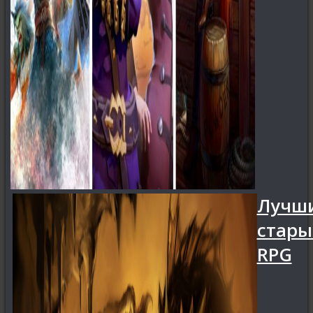
Лучш
стары
RPG