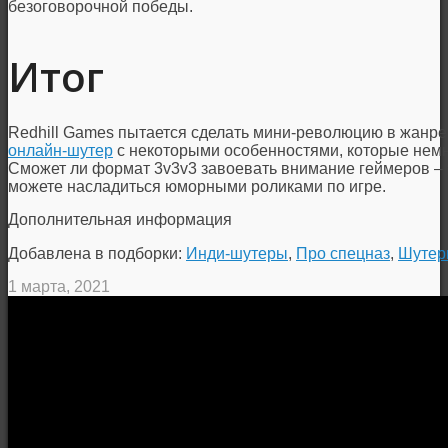
безоговорочной победы.
Итог
Redhill Games пытается сделать мини-революцию в жанре
онлайн-шутер
с некоторыми особенностями, которые немн
Сможет ли формат 3v3v3 завоевать внимание геймеров – у
можете насладиться юморными роликами по игре.
Дополнительная информация
Добавлена в подборки:
Инди-шутеры
,
Про спецназ
,
Шутер
1 марта, 2021