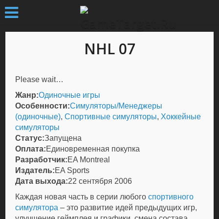
NHL 07
Please wait…
Жанр:
Одиночные игры
Особенности:
Симуляторы/Менеджеры
(одиночные)
,
Спортивные симуляторы
,
Хоккейные
симуляторы
Статус:
Запущена
Оплата:
Единовременная покупка
Разработчик:
EA Montreal
Издатель:
EA Sports
Дата выхода:
22 сентября 2006
Каждая новая часть в серии любого
спортивного
симулятора
– это развитие идей предыдущих игр,
улучшение геймплея и графики, смена состава