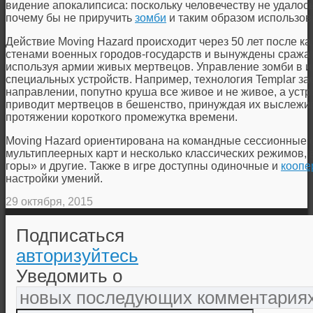
видение апокалипсиса: поскольку человечеству не удалос
почему бы не приручить
зомби
и таким образом использова
Действие Moving Hazard происходит через 50 лет после 
стенами военных городов-государств и вынуждены сражать
используя армии живых мертвецов. Управление зомби в и
специальных устройств. Например, технология Templar за
направлении, попутно круша все живое и не живое, а устро
приводит мертвецов в бешенство, принуждая их выслежив
протяжении короткого промежутка времени.
Moving Hazard ориентирована на командные сессионные 
мультиплеерных карт и несколько классических режимов,
горы» и другие. Также в игре доступны одиночные и
коопе
настройки умений.
29 октября, 2015
Подписаться
авторизуйтесь
Уведомить о