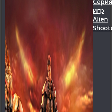
Сери
игр
Alien
Shoot