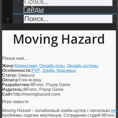
Гайды
Moving Hazard
Please wait…
Жанр:
Клиентские
,
Онлайн игры
,
Онлайн шутеры
Особенности:
PVP
,
Зомби
,
Красивые
Статус:
Закрыта
Оплата:
Free-to-play
Разработчик:
IIIFonic, Psyop Game
Издатель:
IIIFonic, Psyop Game
Сайт:
http://movinghazard.com/
Игра закрыта
Moving Hazard – онлайновый зомби-шутер с несколько
не
проблемы ходячих мертвецов. Сотрудники студий IIIFonic 