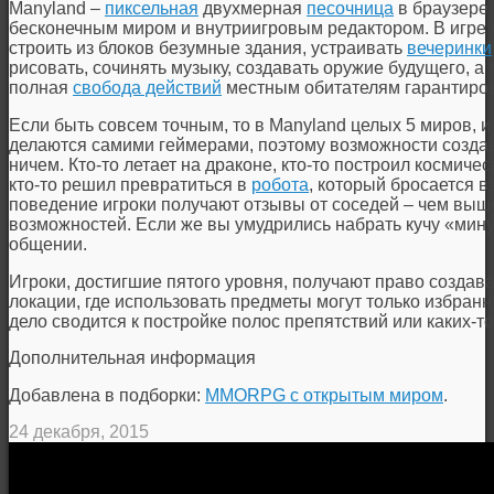
Manyland –
пиксельная
двухмерная
песочница
в браузере 
бесконечным миром и внутриигровым редактором. В игре
строить из блоков безумные здания, устраивать
вечеринки
рисовать, сочинять музыку, создавать оружие будущего, а
полная
свобода действий
местным обитателям гарантиро
Если быть совсем точным, то в Manyland целых 5 миров, и 
делаются самими геймерами, поэтому возможности созда
ничем. Кто-то летает на драконе, кто-то построил космиче
кто-то решил превратиться в
робота
, который бросается 
поведение игроки получают отзывы от соседей – чем выше
возможностей. Если же вы умудрились набрать кучу «мину
общении.
Игроки, достигшие пятого уровня, получают право создав
локации, где использовать предметы могут только избран
дело сводится к постройке полос препятствий или каких-т
Дополнительная информация
Добавлена в подборки:
MMORPG с открытым миром
.
24 декабря, 2015