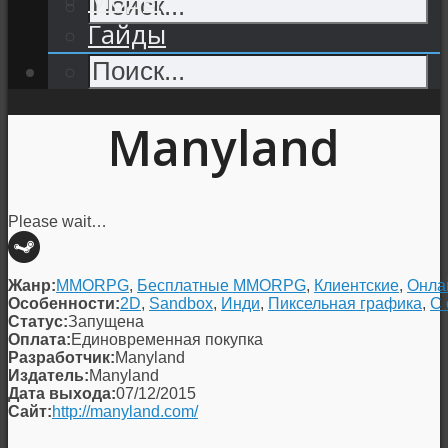
Гайды
Manyland
Please wait…
Жанр:
MMORPG
,
Бесплатные MMORPG
,
Клиентские
,
Онла
Особенности:
2D
,
Sandbox
,
Инди
,
Пиксельная графика
,
С 
Статус:
Запущена
Оплата:
Единовременная покупка
Разработчик:
Manyland
Издатель:
Manyland
Дата выхода:
07/12/2015
Сайт:
http://manyland.com/