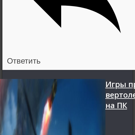
Ответить
Игры п
вертол
на ПК