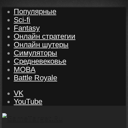
Популярные
Sci-fi
Fantasy
Онлайн стратегии
Онлайн шутеры
Симуляторы
Средневековье
MOBA
Battle Royale
VK
YouTube