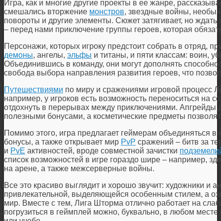
Игра, как и многие другие проекты в ее жанре, рассказыва
смешались вторжение
монстров
, звездные войны, необы
повороты и другие элементы. Сюжет затягивает, но ждать о
– перед нами приключение группы героев, которая обязате
Персонажи, которых игроку предстоит собрать в отряд, пр
демоны
, ангелы,
эльфы
и титаны, и пяти классам: воин, уб
Объединившись в команду, они могут дополнять способност
свобода выбора направления развития героев, что позво
Путешествиями
по миру и сражениями игровой процесс Ли
например, у игроков есть возможность переноситься на с
отдохнуть в перерывах между приключениями. Апгрейды 
полезными бонусами, а косметические предметы позволят у
Помимо этого, игра предлагает геймерам объединяться в к
бонусы, а также открывает мир
PvP
сражений – битв за те
и
PvE
активностей, вроде совместной зачистки
подземели
список возможностей в игре гораздо шире – например, зд
на арене, а также межсерверные войны.
Все это красиво выглядит и хорошо звучит: художники и 
привлекательной, выделяющейся особенным стилем, а озв
мир. Вместе с тем, Лига Шторма отлично работает на слаб
погрузиться в геймплей можно, буквально, в любом месте –
или учебе.