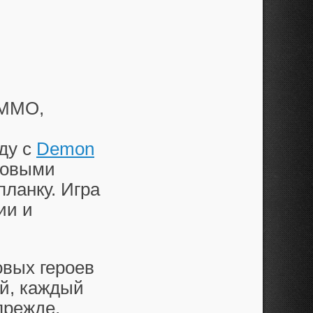
 MMO,
ду с
Demon
говыми
ланку. Игра
ии и
овых героев
ей, каждый
прежде,