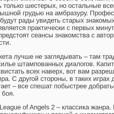
 только шестерых, но остальные все
пышной грудью на амбразуру. Профе
будут рады увидеть старых знакомых
вляется практически с первых минут
предстоят сеансы знакомства с авто
сти.
жета лучше не заглядывать – там тр
силье штампованных диалогов. Капит
свистать всех наверх, вот вам разре
ра. С другой стороны, в таких играх 
тает – все спешат побыстрее добрать
 боя.
League of Angels 2
– классика жанра.