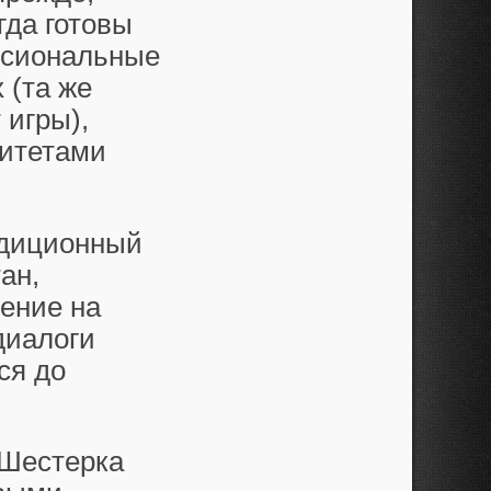
гда готовы
ссиональные
 (та же
 игры),
ритетами
адиционный
ан,
шение на
диалоги
ся до
 Шестерка