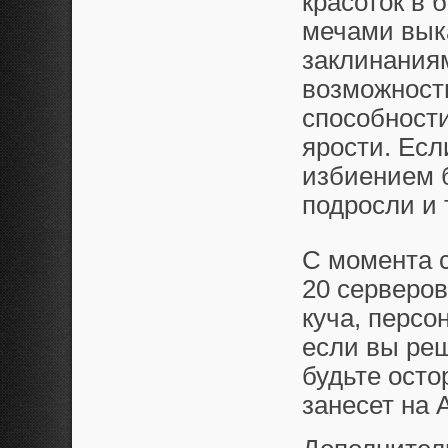
красоток в
мечами вы
заклинаниям
возможность
способности
ярости. Есл
избиением б
подросли и 
С момента 
20 серверов
куча, персо
если вы реш
будьте осто
занесет на 