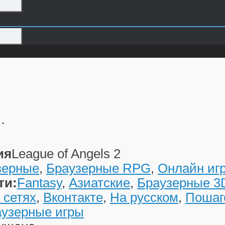
…
ия
League of Angels 2
зерные
,
Браузерные RPG
,
Онлайн иг
ти:
Fantasy
,
Азиатские
,
Браузерные 3
 сетях
,
Вконтакте
,
На русском
,
Поша
аузерные игры