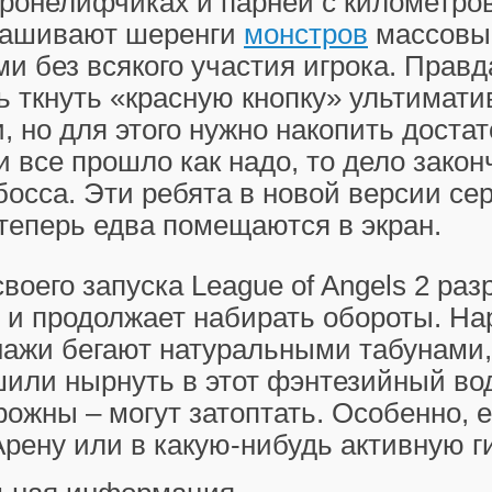
 бронелифчиках и парней с километр
кашивают шеренги
монстров
массовы
и без всякого участия игрока. Правд
 ткнуть «красную кнопку» ультимати
, но для этого нужно накопить доста
и все прошло как надо, то дело закон
осса. Эти ребята в новой версии се
теперь едва помещаются в экран.
своего запуска
League of Angels 2
разр
 и продолжает набирать обороты. Нар
нажи бегают натуральными табунами,
или нырнуть в этот фэнтезийный вод
рожны – могут затоптать. Особенно, 
Арену или в какую-нибудь активную 