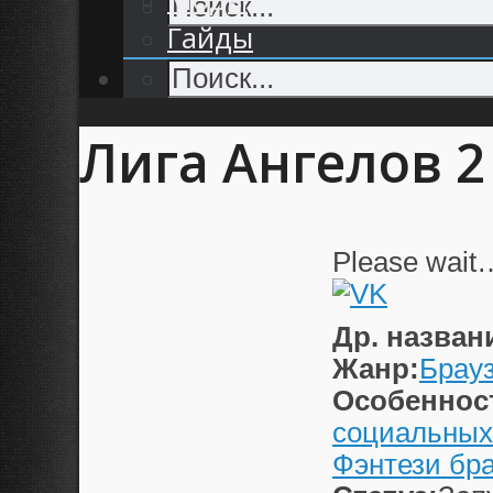
Гайды
Лига Ангелов 2
Please wait
Др. назван
Жанр:
Брау
Особеннос
социальных
Фэнтези бр