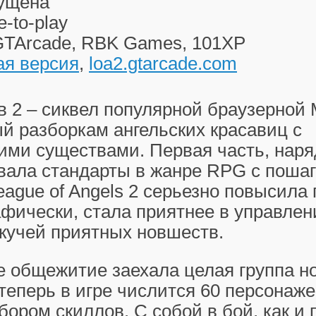
ущена
e-to-play
TArcade, RBK Games, 101XP
ая версия
,
loa2.gtarcade.com
в 2
– сиквел популярной браузерной
й разборкам ангельских красавиц с
ими существами. Первая часть, наря
авала стандарты в жанре RPG с поша
eague of Angels 2
серьезно повысила п
фически, стала приятнее в управлен
кучей приятных новшеств.
е общежитие заехала целая группа н
 теперь в игре числится 60 персонаж
бором скиллов. С собой в бой, как и 