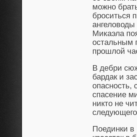
можно брать
броситься 
ангеловоды 
Микаэла поя
остальным 
прошлой ча
В дебри сю
бардак и за
опасность, 
спасение ми
никто не чи
следующего
Поединки в