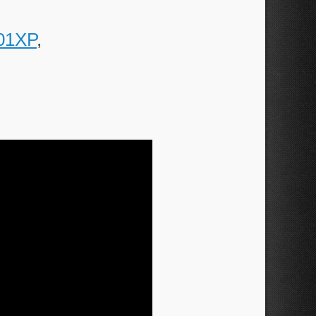
01XP
,