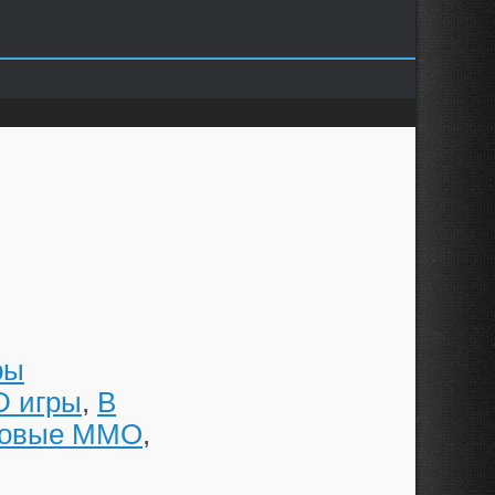
ры
D игры
,
В
говые MMO
,