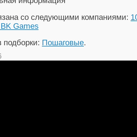
ьная информация
вязана со следующими компаниями:
1
BK Games
в подборки:
Пошаговые
.
6