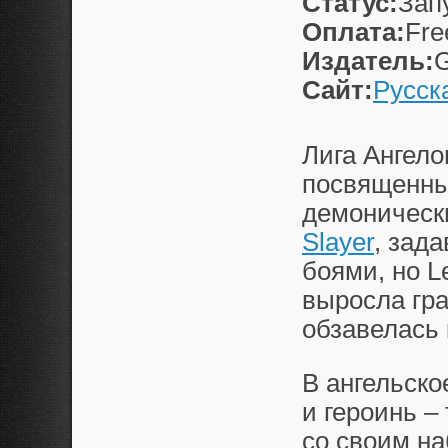
Статус:
Зап
Оплата:
Fre
Издатель:
G
Сайт:
Русск
Лига Ангело
посвященны
демоническ
Slayer
, зад
боями, но
L
выросла гра
обзавелась 
В ангельско
и героинь –
со своим на