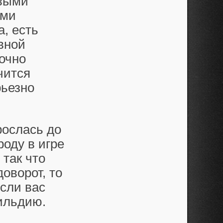
овыми
ми
а, есть
вной
точно
чится
рьезно
ослась до
оду в игре
 так что
оворот, то
если вас
гильдию.