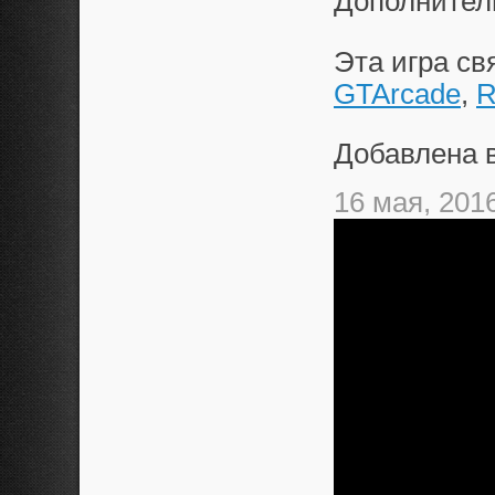
Дополнител
Эта игра с
GTArcade
,
R
Добавлена 
16 мая, 201