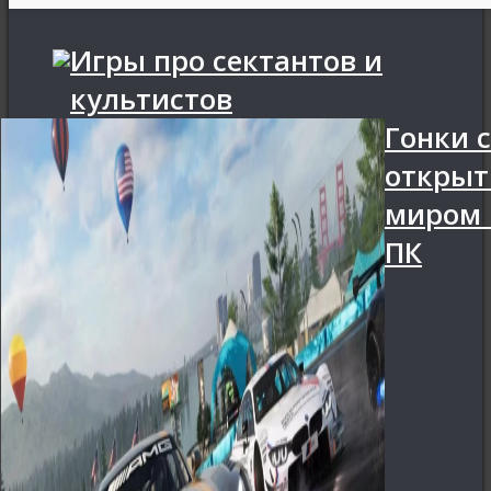
Игры про сектантов и
культистов
Гонки с
откры
миром 
ПК