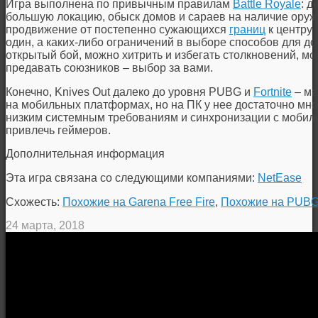
Игра выполнена по привычным правилам
Battle Royale
: д
большую локацию, обыск домов и сараев на наличие оруж
продвижение от постепенно сужающихся
границ
к центру 
один, а каких-либо ограничений в выборе способов для д
открытый бой, можно хитрить и избегать столкновений, м
предавать союзников – выбор за вами.
Конечно, Knives Out далеко до уровня PUBG и
Fortnite
– ма
на мобильных платформах, но на ПК у нее достаточно мно
низким системным требованиям и синхронизации с мобиль
привлечь геймеров.
Дополнительная информация
Эта игра связана со следующими компаниями:
NetEase
Схожесть:
Похожие на Garena Free Fire
,
Похожие на PUB
24 марта, 2018