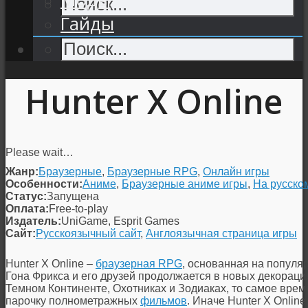
Гайды
Hunter X Online
Please wait…
Жанр:
Браузерные
,
Браузерные RPG
,
Онлайн игры
Особенности:
Аниме
,
Браузерные аниме игры
,
На русско
Статус:
Запущена
Оплата:
Free-to-play
Издатель:
UniGame, Esprit Games
Сайт:
Русскоязычный сайт
,
Англоязычная страница игры
Hunter X Online –
браузерная RPG
, основанная на популяр
Гона Фрикса и его друзей продолжается в новых декораци
Темном Континенте, Охотниках и Зодиаках, то самое врем
парочку полнометражных
фильмов
. Иначе Hunter X Onlin