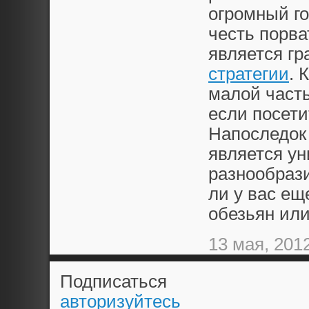
огромный го
честь порва
является г
стратегии
. 
малой част
если посети
Напоследок 
является у
разнообрази
ли у вас ещ
обезьян ил
13 мая, 201
Подписаться
авторизуйтесь