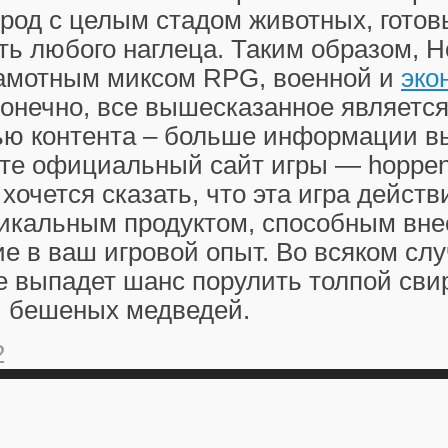
род с целым стадом животных, готов
ть любого наглеца. Таким образом, H
рамотным миксом RPG, военной и
эко
Конечно, все вышесказанное являетс
ью контента – больше информации вы
те официальный сайт игры — hoppeni
хочется сказать, что эта игра дейст
никальным продуктом, способным вне
е в ваш игровой опыт. Во всяком слу
е выпадет шанс порулить толпой св
и бешеных медведей.
2