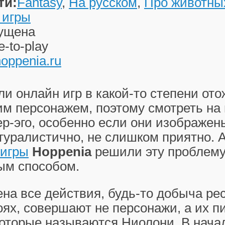
ти:
Fantasy
,
На русском
,
Про животны
 игры
ущена
e-to-play
/hoppenia.ru
и онлайн игр в какой-то степени от
им персонажем, поэтому смотреть на
ер-эго, особенно если они изображен
туралистично, не слишком приятно. 
 игры
Hoppenia
решили эту проблему
ым способом.
на все действия, будь-то добыча ре
оях, совершают не персонажи, а их п
которые называются Ниолони. В нача