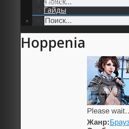
Гайды
Hoppenia
Please wait
Жанр:
Брау