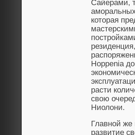
Сайерами, т
аморальных 
которая пре
мастерским
постройками
резиденция,
распоряжени
Hoppenia до
экономическ
эксплуатаци
расти колич
свою очере
Ниолони.
Главной же 
развитие св