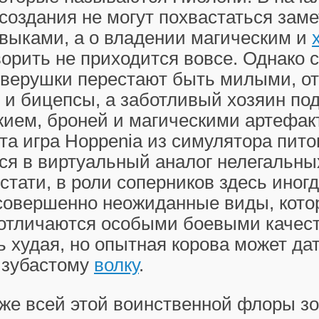
создания не могут похвастаться зам
выками, а о владении магическим и
орить не приходится вовсе. Однако 
зверушки перестают быть милыми, о
и и бицепсы, а заботливый хозяин по
жием, броней и магическими артефак
та игра Hoppenia из симулятора пит
ся в виртуальный аналог нелегальны
стати, в роли соперников здесь иног
совершенно неожиданные виды, кото
 отличаются особыми боевыми качес
ь худая, но опытная корова может да
 зубастому
волку
.
же всей этой воинственной флоры зо