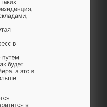
 таких
резиденция,
складами,
утая
ресс в
е путем
ак будет
ера, а это в
больше
ется
вратится в