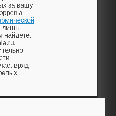
ых за вашу
oppenia
номической
я лишь
 найдете,
a.ru.
вительно
сти
чае, вряд
ирепых