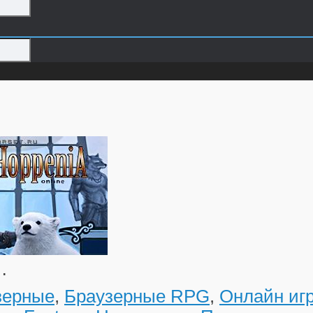
…
зерные
,
Браузерные RPG
,
Онлайн иг