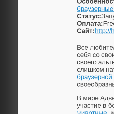
Особеннос
браузерные
Статус:
Зап
Оплата:
Fre
Сайт:
http:/
Все любител
себя со сво
своего альт
слишком на
браузерной
своеобразн
В мире Адве
участие в б
животные
, 