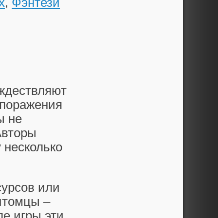
х
,
Фэнтези
ождествляют
 поражения
ы не
Авторы
 несколько
сурсов или
итомцы –
ле игры эти