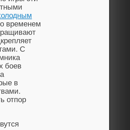
етными
холодным
со временем
тращивают
дкрепляет
тами. С
омника
х боев
да
рые в
твами.
ть отпор
вутся