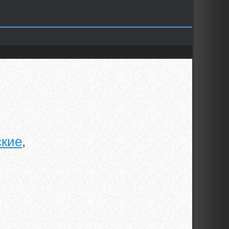
ские
,