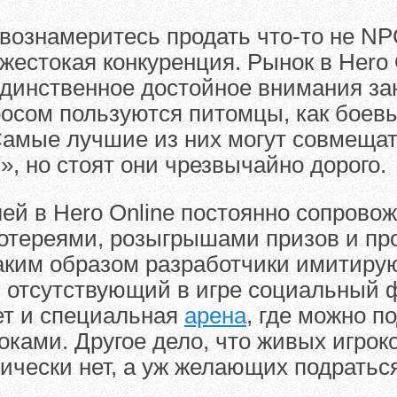
вознамеритесь продать что-то не NP
 жестокая конкуренция. Рынок в Hero 
единственное достойное внимания за
сом пользуются питомцы, как боевы
Самые лучшие из них могут совмещат
, но стоят они чрезвычайно дорого.
ей в Hero Online постоянно сопрово
лотереями, розыгрышами призов и пр
таким образом разработчики имитиру
 отсутствующий в игре социальный 
ет и специальная
арена
, где можно п
ками. Другое дело, что живых игроко
тически нет, а уж желающих подратьс