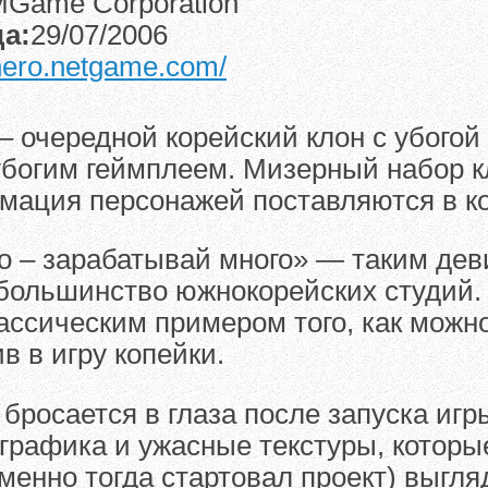
Game Corporation
а:
29/07/2006
/hero.netgame.com/
 – очередной корейский клон с убогой
убогим геймплеем. Мизерный набор к
мация персонажей поставляются в к
о – зарабатывай много» — таким дев
большинство южнокорейских студий. 
ассическим примером того, как можн
в в игру копейки.
 бросается в глаза после запуска игр
графика и ужасные текстуры, которы
именно тогда стартовал проект) выгл