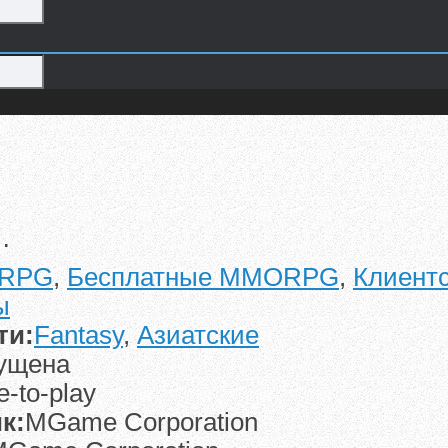
…
RPG
,
Бесплатные MMORPG
,
Клиент
ы
ти:
Fantasy
,
Азиатские
ущена
e-to-play
к:
MGame Corporation