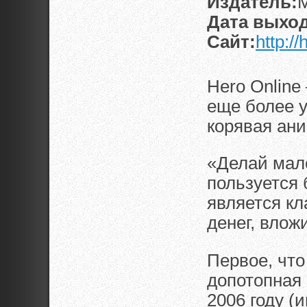
Издатель:
M
Дата выход
Сайт:
http:/
Hero Online
еще более 
корявая ани
«Делай мал
пользуется 
является кл
денег, вложи
Первое, что
допотопная 
2006 году (