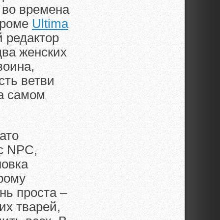
 во времена
кроме
Ultima
 редактор
два женских
воина,
сть ветви
а самом
зато
с NPC,
новка
орому
нь проста –
их тварей,