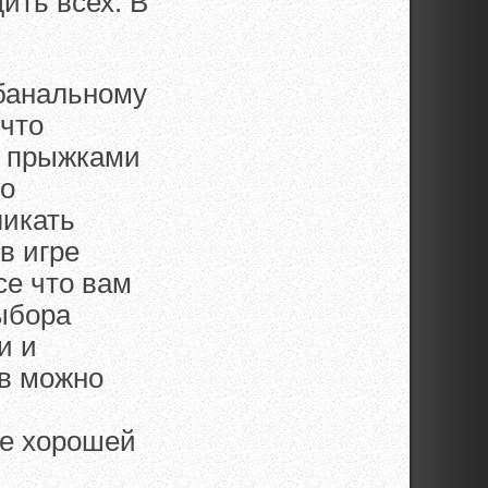
ить всех. В
 банальному
 что
е прыжками
но
ликать
в игре
се что вам
выбора
и и
ов можно
ие хорошей