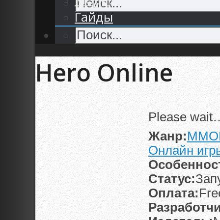
Гайды
Hero Online
Please wait
Жанр:
MMO
Онлайн игр
Особеннос
Статус:
Зап
Оплата:
Fre
Разработчи