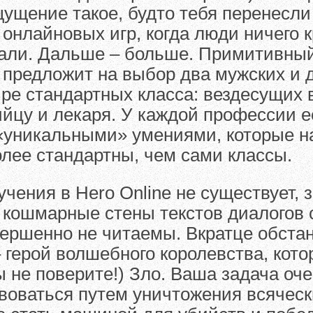
ущение такое, будто тебя перенесли
онлайновых игр, когда люди ничего 
али. Дальше – больше. Примитивный
предложит на выбор два мужских и 
ыре стандартных класса: вездесущих 
ийцу и лекаря. У каждой профессии е
 «уникальными» умениями, которые н
лее стандартны, чем сами классы.
учения в Hero Online не существует, 
 кошмарные стены текстов диалогов 
вершенно не читаемы. Вкратце обста
– герой волшебного королевства, кот
ы не поверите!) Зло. Ваша задача оче
воваться путем уничтожения всяческ