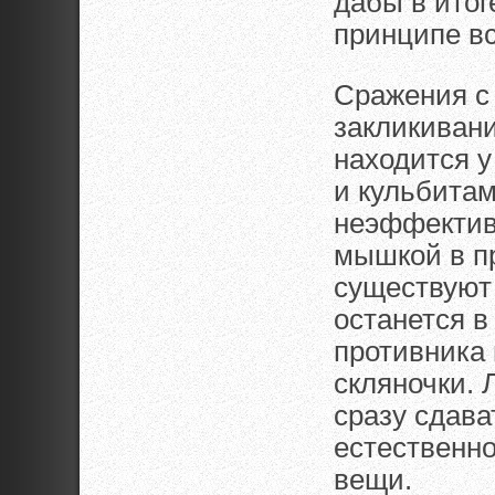
дабы в итог
принципе вс
Сражения 
закликивани
находится у
и кульбитам
неэффективн
мышкой в пр
существуют 
останется в
противника 
скляночки.
сразу сдава
естественно
вещи.