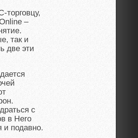
C-торговцу,
Online –
нятие.
е, так и
ь две эти
ждается
очей
ют
фон.
одраться с
в в Hero
я и подавно.