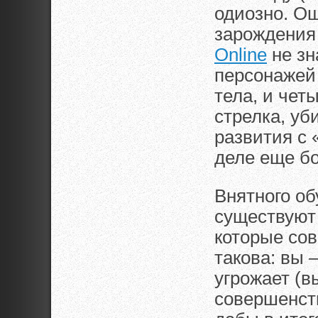
одиозно. Ощ
зарождения 
Online
не зн
персонажей 
тела, и чет
стрелка, уб
развития с
деле еще бо
Внятного об
существуют
которые со
такова: вы 
угрожает (в
совершенст