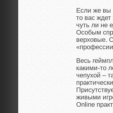
Если же вы 
то вас ждет
чуть ли не 
Особым спро
верховые. 
«профессии»
Весь геймпл
какими-то 
чепухой – 
практически
Присутству
живыми игро
Online прак