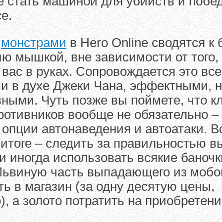
е стать машиной для убийств и побед
е.
с
монстрами
в Hero Online сводятся к
ю мышкой, вне зависимости от того,
 вас в руках. Сопровождается это вс
и в духе Джеки Чана, эффектными, 
ыми. Чуть позже вы поймете, что к
отивников вообще не обязательно – 
опции автонаведения и автоатаки. В
 итоге – следить за правильностью 
и иногда использовать всякие баночк
 Львиную часть выпадающего из моб
ть в магазин (за одну десятую цены,
), а золото потратить на приобретен