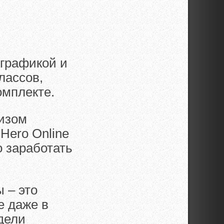
 графикой и
лассов,
омплекте.
изом
Hero Online
о заработать
ы – это
е даже в
ядели