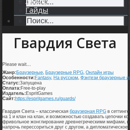
Гайды
Гвардия Света
Please wait…
Жанр:
Браузерные
,
Браузерные RPG
,
Онлайн игры
Особенности:
Fantasy
,
На русском
,
Фэнтези браузерные и
Статус:
Запущена
Оплата:
Free-to-play
Издатель:
EspritGames
Сайт:
https://espritgames.ru/guards/
Гвардия Света – классическая
браузерная RPG
в сеттинг
на 1 и клан на клан, и возможностью создавать цепочки к
фривольное жонглирование древнегреческими мифами, в 
напрочь перессориться друг с другом, а дипломатическо