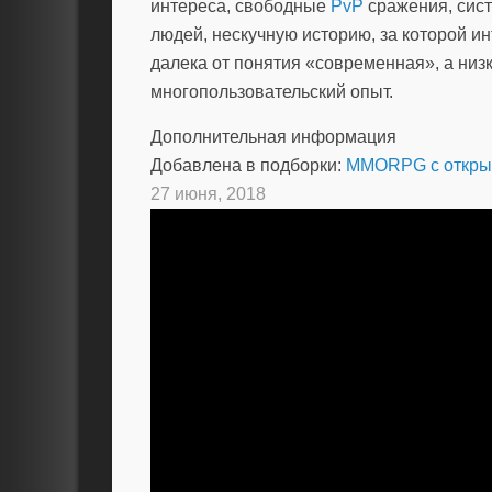
интереса, свободные
PvP
сражения, сист
людей, нескучную историю, за которой ин
далека от понятия «современная», а низ
многопользовательский опыт.
Дополнительная информация
Добавлена в подборки:
MMORPG с откры
27 июня, 2018