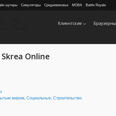
айн шутеры
Симуляторы
Средневековье
MOBA
Battle Royale
Клиентские
Браузерны
 Skrea Online
ы
рытым миром
,
Социальные
,
Строительство