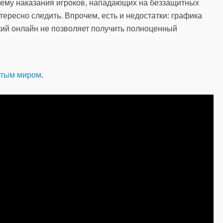
ему наказания игроков, нападающих на беззащитных
тересно следить. Впрочем, есть и недостатки: графика
кий онлайн не позволяет получить полноценный
тым миром
.