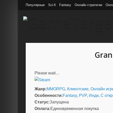
Популярные
Sci-fi
Fantasy
Онлайн стратегии
Онл
Gran
Please wait…
Жанр:
MMORPG
,
Клиентские
,
Онлайн игр
Особенности:
Fantasy
,
PVP
,
Инди
,
С отк
Статус:
Запущена
Оплата:
Единовременная покупка