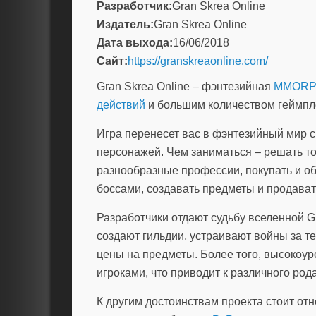
Разработчик:
Gran Skrea Online
Издатель:
Gran Skrea Online
Дата выхода:
16/06/2018
Сайт:
https://granskreaonline.com/
Gran Skrea Online – фэнтезийная
MMOR
действий
и большим количеством геймпл
Игра перенесет вас в фэнтезийный мир с
персонажей. Чем заниматься – решать т
разнообразные профессии, покупать и о
боссами, создавать предметы и продавать
Разработчики отдают судьбу вселенной Gr
создают гильдии, устраивают войны за т
цены на предметы. Более того, высокоу
игроками, что приводит к различного род
К другим достоинствам проекта стоит от