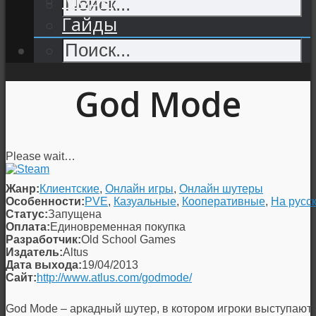
Гайды
God Mode
Please wait…
Жанр:
Клиентские
,
Онлайн игры
,
Онлайн шутеры
Особенности:
PVE
,
Казуальные
,
Кооперативные
,
На русс
Статус:
Запущена
Оплата:
Единовременная покупка
Разработчик:
Old School Games
Издатель:
Altus
Дата выхода:
19/04/2013
Сайт:
http://www.atlus.com/godmode/
God Mode – аркадный шутер, в котором игроки выступают