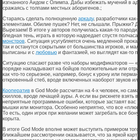
изгнанного Аидом с Олимпа. Дабы избежать мучений в аду,
сражаясь с толпами местных аборигенов.;
Стараясь сделать полноценную
аркаду
, разработчики как
элементами. Обилие пушек? Нет, не слышали. Прыжки? Для
Вырезаем! В итоге у авторов получилась какая-то пароди
бледная тень, играть в которую надоедает спустя полчаса
монстров
. Ситуация усугубляется очень медленной прокач
так и останутся сокрытыми от большинства игроков, и мал
выписаны и с
любовью
и фантазией, но выглядят как-то пл
Ситуацию спасают разве что наборы модификаторов — «и
порядке накладывают на бойцов положительные или отри
как что-то серьезное, например, бонус к урону или перман
откровенный стеб, вроде включенных наоборот звуков или
Кооператив
в God Mode рассчитан на 4-х человек, но сам
скиллов, вроде лечащей ауры. А если вы рискнете взять в
неприятные программные ошибки, которые заставят вас в
мышки или монитора. Особенно неприятно, что все «плю
То есть, один игрок при желании может загребать все бону
корыта.
В итоге God Mode вполне может выступить примером того,
ближайшем рассмотрении оказывается, что за яркой карт