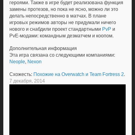
героями. Также в игре будет реализована функция
замены протезов, но пока не ясно, можно ли это
делать непосредственно в матчах. В плане
игровых режимов авторы не придумали ничего
нового и снабдили проект стандартными
PvP
и
PvE-модами: командным дезматчем и коопом.
Дополнительная информация
Эта игра связана со следующими компаниями:
Neople
,
Nexon
Схожесть:
Похожие на Overwatch и Team Fortress 2
.
7 декабря, 2014