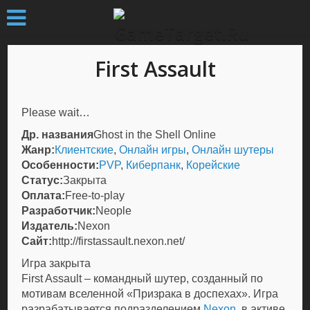
First Assault
Please wait…
Др. названия
Ghost in the Shell Online
Жанр:
Клиентские
,
Онлайн игры
,
Онлайн шутеры
Особенности:
PVP
,
Киберпанк
,
Корейские
Статус:
Закрыта
Оплата:
Free-to-play
Разработчик:
Neople
Издатель:
Nexon
Сайт:
http://firstassault.nexon.net/
Игра закрыта
First Assault – командный шутер, созданный по
мотивам вселенной «Призрака в доспехах». Игра
разрабатывается подразделением
Nexon
, в активе