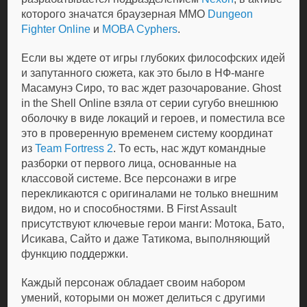
которого значатся браузерная MMO
Dungeon
Fighter Online
и
MOBA
Cyphers
.
Если вы ждете от игры глубоких философских идей
и запутанного сюжета, как это было в НФ-манге
Масамунэ Сиро, то вас ждет разочарование. Ghost
in the Shell Online взяла от серии сугубо внешнюю
оболочку в виде локаций и героев, и поместила все
это в проверенную временем систему координат
из
Team Fortress 2
. То есть, нас ждут командные
разборки от первого лица, основанные на
классовой системе. Все персонажи в игре
перекликаются с оригиналами не только внешним
видом, но и способностями. В First Assault
присутствуют ключевые герои манги: Мотока, Бато,
Исикава, Сайто и даже Татикома, выполняющий
функцию поддержки.
Каждый персонаж обладает своим набором
умений, которыми он может делиться с другими