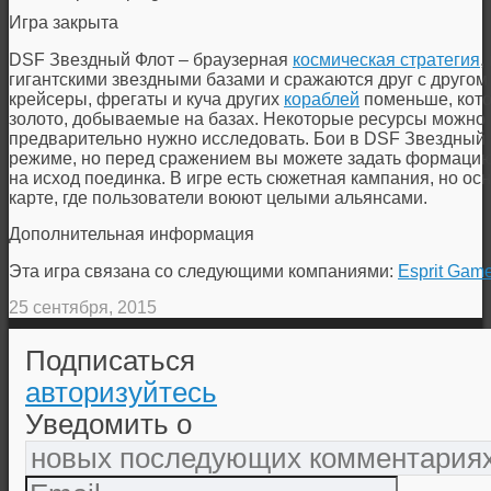
Игра закрыта
DSF Звездный Флот – браузерная
космическая стратегия
,
гигантскими звездными базами и сражаются друг с другом 
крейсеры, фрегаты и куча других
кораблей
поменьше, кото
золото, добываемые на базах. Некоторые ресурсы можно 
предварительно нужно исследовать. Бои в DSF Звездный 
режиме, но перед сражением вы можете задать формацию,
на исход поединка. В игре есть сюжетная кампания, но ос
карте, где пользователи воюют целыми альянсами.
Дополнительная информация
Эта игра связана со следующими компаниями:
Esprit Gam
25 сентября, 2015
Подписаться
авторизуйтесь
Уведомить о