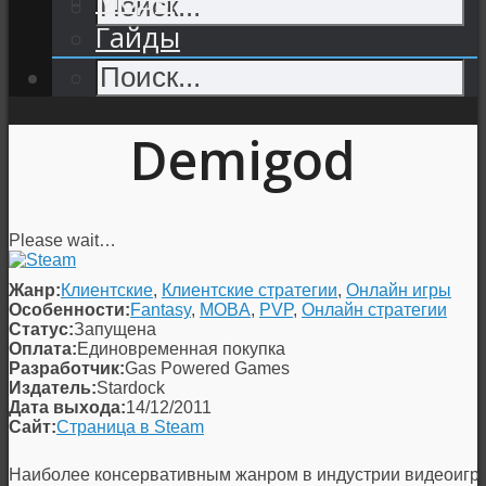
Гайды
Demigod
Please wait…
Жанр:
Клиентские
,
Клиентские стратегии
,
Онлайн игры
Особенности:
Fantasy
,
MOBA
,
PVP
,
Онлайн стратегии
Статус:
Запущена
Оплата:
Единовременная покупка
Разработчик:
Gas Powered Games
Издатель:
Stardock
Дата выхода:
14/12/2011
Сайт:
Страница в Steam
Наиболее консервативным жанром в индустрии видеоигр