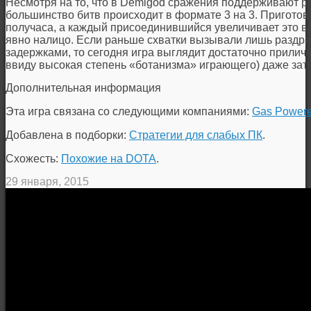
Несмотря на то, что в Demigod сражения поддерживают ре
большинство битв происходит в формате 3 на 3. Пригото
получаса, а каждый присоединившийся увеличивает это в
явно налицо. Если раньше схватки вызывали лишь разд
задержками, то сегодня игра выглядит достаточно приличн
ввиду высокая степень «ботанизма» играющего) даже затя
Дополнительная информация
Эта игра связана со следующими компаниями:
Gas Power
Добавлена в подборки:
Стратегии для слабых ПК
.
Схожесть:
Похожие на DOTA
.
29 января, 2015