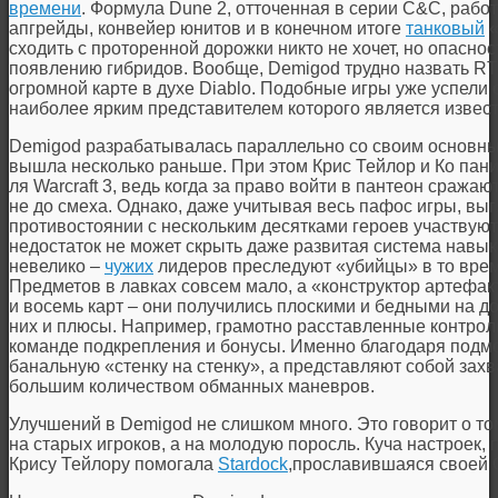
времени
. Формула Dune 2, отточенная в серии C&С, работ
апгрейды, конвейер юнитов и в конечном итоге
танковый
«
сходить с проторенной дорожки никто не хочет, но опаснос
появлению гибридов. Вообще, Demigod трудно назвать RT
огромной карте в духе Diablo. Подобные игры уже успели
наиболее ярким представителем которого является извес
Demigod разрабатывалась параллельно со своим основн
вышла несколько раньше. При этом Крис Тейлор и Ко пани
ля Warcraft 3, ведь когда за право войти в пантеон сража
не до смеха. Однако, даже учитывая весь пафос игры, вы
противостоянии с нескольким десятками героев участвую
недостаток не может скрыть даже развитая система навыко
невелико –
чужих
лидеров преследуют «убийцы» в то врем
Предметов в лавках совсем мало, а «конструктор артефак
и восемь карт – они получились плоскими и бедными на д
них и плюсы. Например, грамотно расставленные контроль
команде подкрепления и бонусы. Именно благодаря подмо
банальную «стенку на стенку», а представляют собой за
большим количеством обманных маневров.
Улучшений в Demigod не слишком много. Это говорит о то
на старых игроков, а на молодую поросль. Куча настроек,
Крису Тейлору помогала
Stardock
,прославившаяся своей Gal