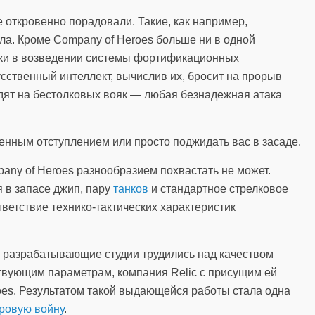
е откровенно порадовали. Такие, как например,
ла. Кроме Company of Heroes больше ни в одной
ибки в возведении системы фортификационных
усственный интеллект, вычислив их, бросит на прорыв
дят на бестолковых вояк — любая безнадежная атака
енным отступлением или просто поджидать вас в засаде.
pany of Heroes разнообразием похвастать не может.
я в запасе джип, пару
танков
и стандартное стрелковое
тветствие технико-тактических характеристик
ые разрабатывающие студии трудились над качеством
твующим параметрам, компания Relic с присущим ей
oes. Результатом такой выдающейся работы стала одна
ровую войну
.