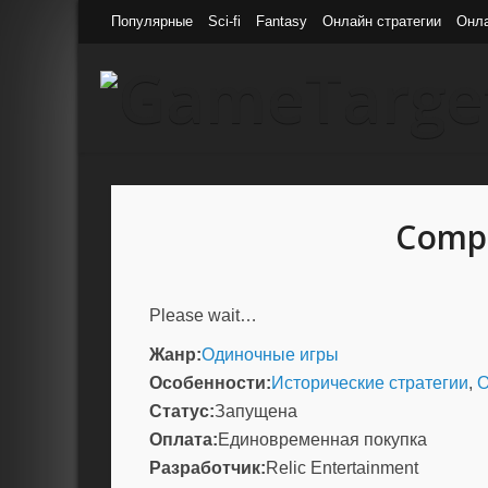
Популярные
Sci-fi
Fantasy
Онлайн стратегии
Онл
Compa
Please wait…
Жанр:
Одиночные игры
Особенности:
Исторические стратегии
,
О
Статус:
Запущена
Оплата:
Единовременная покупка
Разработчик:
Relic Entertainment