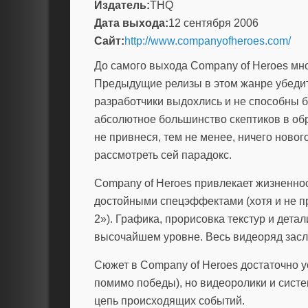
Издатель:
THQ
Дата выхода:
12 сентября 2006
Сайт:
http://www.companyofheroes.com/
До самого выхода Company of Heroes мно
Предыдущие релизы в этом жанре убедите
разработчики выдохлись и не способны 
абсолютное большинство скептиков в обр
не привнеся, тем не менее, ничего новог
рассмотреть сей парадокс.
Company of Heroes привлекает жизненно
достойными спецэффектами (хотя и не пр
2»). Графика, прорисовка текстур и дет
высочайшем уровне. Весь видеоряд засл
Сюжет в Company of Heroes достаточно ус
помимо победы), но видеоролики и сист
цепь происходящих событий.