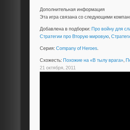
Дополнительная информация
Эта игра связана со следующими компа
Добавлена в подборки:
Про войну для с
Стратегии про Вторую мировую
,
Стратеги
Серия:
Company of Heroes
.
Схожесть:
Похожие на «В тылу врага»
,
П
21 октября, 2011