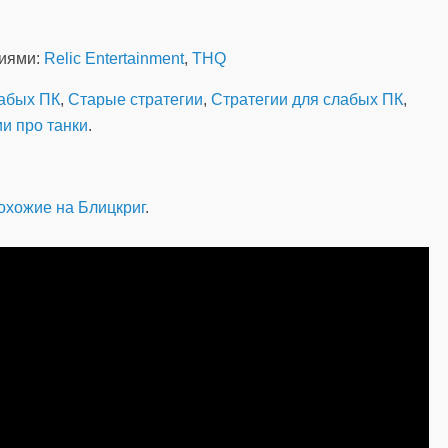
ниями:
Relic Entertainment
,
THQ
лабых ПК
,
Старые стратегии
,
Стратегии для слабых ПК
,
и про танки
.
охожие на Блицкриг
.