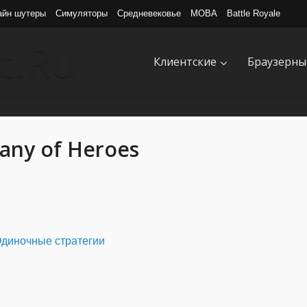
айн шутеры
Симуляторы
Средневековье
MOBA
Battle Royale
Клиентские
Браузерны
ny of Heroes
диночные стратегии