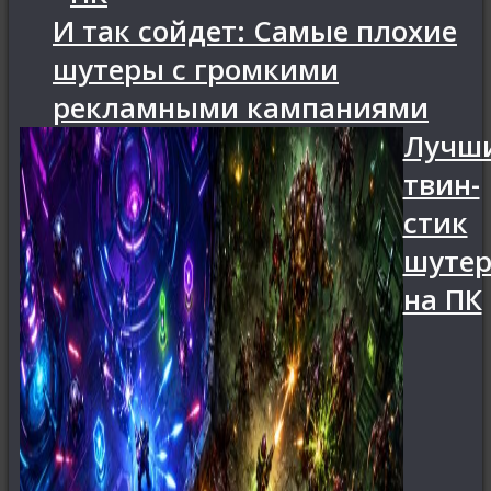
И так сойдет: Самые плохие
шутеры с громкими
рекламными кампаниями
Лучш
твин-
стик
шуте
на ПК