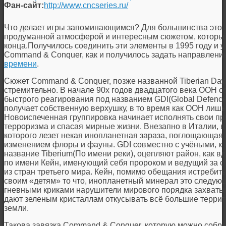
Фан-сайт:
http://www.cncseries.ru/
Что делает игры запоминающимся? Для большинства это 
продуманной атмосферой и интересным сюжетом, который
конца.Получилось соединить эти элементы в 1995 году и у
Command & Conquer, как и получилось задать направлени
времени
.
Сюжет Command & Conquer, позже названной Tiberian Daw
стремительно. В начале 90х годов двадцатого века ООН с
быстрого реагирования под названием GDI(Global Defence i
получает собственную верхушку, в то время как ООН лишь
Новоиспеченная группировка начинает исполнять свои пр
терроризма и спасая мирные жизни. Внезапно в Италии, в 
которого лезет некая инопланетная зараза, поглощающая
изменением флоры и фауны. GDI совместно с учёными, к
название Tiberium(По имени реки), оцепляют район, как в
по имени Кейн, именующий себя пророком и ведущий за с
из стран третьего мира. Кейн, помимо обещания истребит
своим «детям» то что, инопланетный минерал это следующ
гневными криками нарушители мирового порядка захватыва
дают зеленым кристаллам откусывать всё большие терри
земли.
Такова завязка Command & Conquer, которую можно собрат