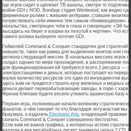
где игрок сидит и щёлкает ТВ каналы, смотря то подтягив
войне GDI с NOD. Вообще студия Westwood, как видно сра
фирменные ролики с живыми актёрами, ставшие визиткой 
почувствовать себя именно тем самым «Коммандером», 
начальство, смотрящее тебе в глаза и говорящее: «Эй ты,
высадись на берег и взорви их пехотой к чертям». Что кста
самого ролика выберете логотип GDI.
Геймплей Command & Conquer стандартен для стратегий се
новшеств, таких как рамка для выделения юнитов или гло
региона следующей миссии. В начальных миссиях игрок п
солдат, однако по мере прохождения, в распоряжение по
для функционирования ей требуются всего 2 ресурса — э
электростанциями и деньги, которые поступают из перераб
малое количество ресурсов это один из ингредиентов выс
здесь вам не придется строить кучу железных и медных шах
деньги делают перерабатывающие заводы, в паре с харве
Френка Клепаки будете весело утюжить вражескую базу 
Первая игра, положившая начало великому стратегическом
фанатов, о чём говорит то что благодаря энтузиастам мы
браузера, а издатель
Electronic Arts
, владеющий правами н
скачать Command & Conquer совершенно бесплатно.
Если вам не важна графика, а интересны истоки стратегий
которая в век мегабайтных дискет занимала целых 2 CD, но