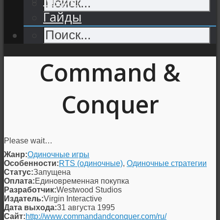
Гайды
Command &
Conquer
Please wait…
Жанр:
Одиночные игры
Особенности:
RTS (одиночные)
,
Одиночные стратегии
Статус:
Запущена
Оплата:
Единовременная покупка
Разработчик:
Westwood Studios
Издатель:
Virgin Interactive
Дата выхода:
31 августа 1995
Сайт:
http://www.commandandconquer.com/ru/