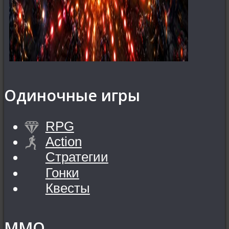
Одиночные игры
RPG
Action
Стратегии
Гонки
Квесты
MMO