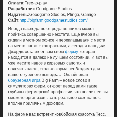
Оплата:
Free-to-play
Разработчик:
Goodgame Studios
Издатель:
Goodgame Studios, Plinga, Gamigo
Сайт:
http://bigfarm.goodgamestudios.com/
Иногда наследство от родственников может
прийтись совершенно некстати. Еще вчера вы
сидели в уютном офисе и перекладывали с места
на место папки с контрактами, а сегодня ваш дядя
Джордж оставляет вам свою
ферму
, которая
находится в далеко не лучшем состоянии. И вот вы
уже месите навоз в кирзовых сапогах и
подсчитываете, сколько корма необходимо для
вашего куриного выводка… Онлайновая
браузерная игра
Big Farm – новое слово в
симуляторах ферм, откроет перед вами такие
глубины фермерской профессии, что после нее вы
сможете организовывать реальное хозяйство с
вполне приличным доходом.
На ферме вас встретит ковбойская красотка Тесс,