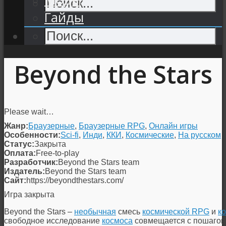
Гайды
Beyond the Stars
Please wait…
Жанр:
Браузерные
,
Браузерные RPG
,
Онлайн игры
Особенности:
Sci-fi
,
Инди
,
ККИ
,
Космические
,
На русском
Статус:
Закрыта
Оплата:
Free-to-play
Разработчик:
Beyond the Stars team
Издатель:
Beyond the Stars team
Сайт:
https://beyondthestars.com/
Игра закрыта
Beyond the Stars –
необычная
смесь
космической RPG
и
к
свободное исследование
космоса
совмещается с пошагов