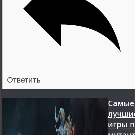
Ответить
Самые
лучши
игры п
мутан