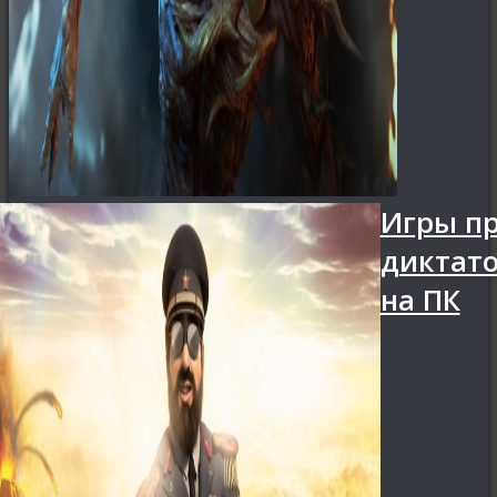
Игры п
диктат
на ПК