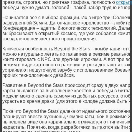
правила, строгая, но приятная графика, полностью
открыт
победы нужно думать головой – такой набор трудно игнор
Начинается все с выбора фракции. Их в игре три: Солнеч
разрушенной Земли, Дагонианское королевство – любител
Конфедерация – адепты биологических технологий. Дальш
выбрасывают в открытый космос, где уже собрался комите
звездолетов неизвестного происхождения.
Ключевая особенность Beyond the Stars – комбинация отк
можно натурально летать по галактике в режиме реального
контактировать с NPC или другими игроками. А вот при в
режим в виде карточного сражения: игроки достают из за
устраивают нешуточную зарубу с использованием боевых л
прочих технологичных девайсов.
Развитие в Beyond the Stars происходит сразу в двух нап
карты выдаются за выполнение квестов и победы в битва
модули можно сделать самому из добытых ресурсов, отоб
украсть во время драки (для этого в колоде должна быть к
Пока что Beyond the Stars далека от идеального состояни
планируют ввести аукционы, чемпионаты, бои в режиме 2 н
нынешнем виде она кардинально отличается от типичных б
нарастать. Приятно, когда разработчики пытаются выйти 