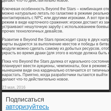
делают что-то действительно новое.
Ключевая особенность Beyond the Stars – комбинация отк
можно натурально летать по галактике в режиме реального
контактировать с NPC или другими игроками. А вот при в
режим в виде карточного сражения: игроки достают из за
устраивают нешуточную зарубу с использованием боевых л
прочих технологичных девайсов.
Развитие в Beyond the Stars происходит сразу в двух нап
карты выдаются за выполнение квестов и победы в битва
модули можно сделать самому из добытых ресурсов, отоб
украсть во время драки (для этого в колоде должна быть к
Пока что Beyond the Stars далека от идеального состояни
планируют ввести аукционы, чемпионаты, бои в режиме 2 н
нынешнем виде она кардинально отличается от типичных б
нарастать. Приятно, когда разработчики пытаются выйти 
делают что-то действительно новое.
23 мая, 2016
Подписаться
авторизуйтесь