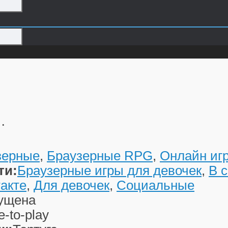
…
зерные
,
Браузерные RPG
,
Онлайн иг
ти:
Браузерные игры для девочек
,
В 
акте
,
Для девочек
,
Социальные
ущена
e-to-play