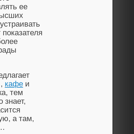
лять ее
высших
 устраивать
 показателя
более
грады
едлагает
и,
кафе
и
а, тем
 знает,
асится
ю, а там,
т…