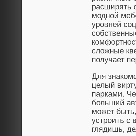
расширять с
модной меб
уровней соц
собственные
комфортнос
сложные кве
получает пе
Для знакомс
целый вирту
парками. Че
больший авт
может быть,
устроить с 
глядишь, д