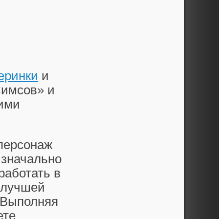
еринки
и
Симсов» и
гими
персонаж
изначально
работать в
 лучшей
 Выполняя
ете