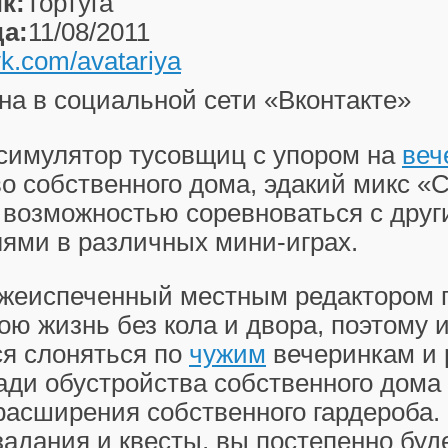
к:
Тортуга
а:
11/08/2011
/vk.com/avatariya
на в социальной сети «Вконтакте»
 симулятор тусовщиц с упором на
веч
о собственного дома, эдакий микс «
 возможностью соревноваться с дру
ями в различных мини-играх.
жеиспеченный местным редактором 
ою жизнь без кола и двора, поэтому 
ся слоняться по
чужим
вечеринкам и 
ади обустройства собственного дома
расширения собственного гардероба.
адания и квесты, вы постепенно буд