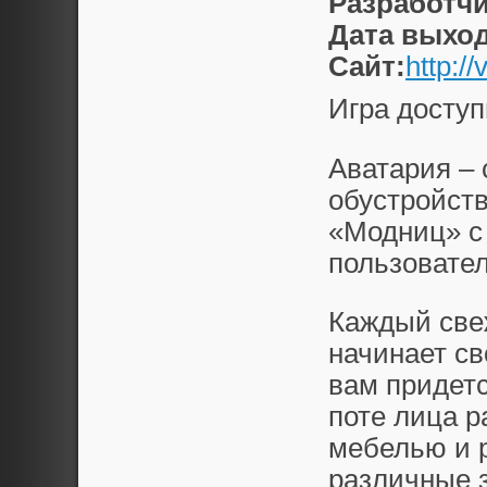
Разработчи
Дата выход
Сайт:
http:/
Игра доступ
Аватария –
обустройств
«Модниц» с
пользовател
Каждый све
начинает св
вам придет
поте лица р
мебелью и 
различные з