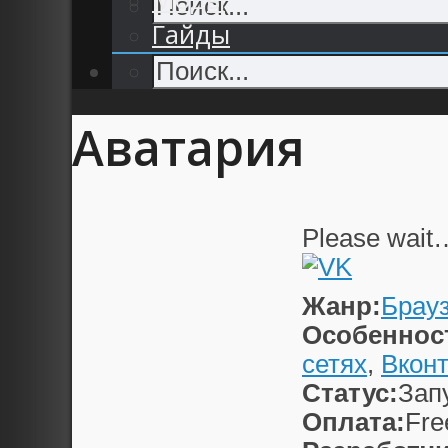
Гайды
Аватария
Please wait
Жанр:
Брау
Особеннос
сетях
,
Вконт
Статус:
Зап
Оплата:
Fre