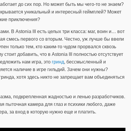
работает до сих пор. Но может быть мы чего-то не знаем?
скрывается уникальный и интересный геймплей? Может
икие приключения?
и. В Astonia III есть целых три класса: маг, воин и… вот
ная смесь первого со вторым. Честно, уж лучше бы ввели
упен только тем, кто каким-то чудом прорвался сквозь
у стоит добавить, что в Astonia III полностью отсутствует
редложить нам игра, это
гринд
, бессмысленный и
яется наличие в игре гильдий. Зачем они нужны?
гринда, хотя здесь никто не запрещает вам объединяться
разма, подкрепленная жадностью и ленью разработчиков.
щая пыточная камера для глаз и психики любого, даже
ра, за вход в которую нужно еще и платить.