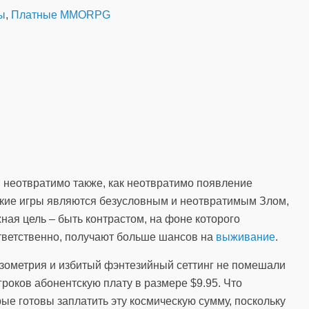
ы
,
Платные MMORPG
I неотвратимо также, как неотвратимо появление
акие игры являются безусловным и неотвратимым Злом,
ая цель – быть контрастом, на фоне которого
тветственно, получают больше шансов на
выживание
.
зометрия и избитый фэнтезийный сеттинг не помешали
гроков абонентскую плату в размере $9.95. Что
рые готовы заплатить эту космическую сумму, поскольку