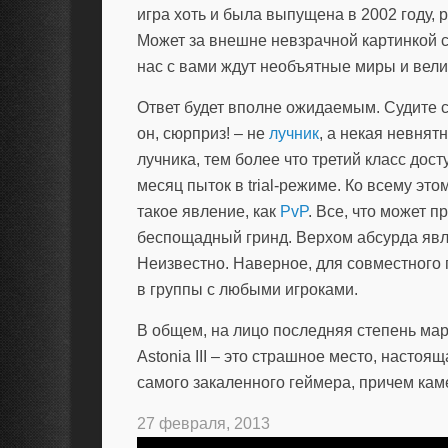
игра хоть и была выпущена в 2002 году, 
Может за внешне невзрачной картинкой 
нас с вами ждут необъятные миры и вел
Ответ будет вполне ожидаемым. Судите сам
он, сюрприз! – не
лучник
, а некая невнят
лучника, тем более что третий класс дост
месяц пыток в trial-режиме. Ко всему этом
такое явление, как
PvP
. Все, что может п
беспощадный гринд. Верхом абсурда явл
Неизвестно. Наверное, для совместного 
в группы с любыми игроками.
В общем, на лицо последняя степень ма
Astonia III – это страшное место, настоя
самого закаленного геймера, причем каме
27 февраля, 2013