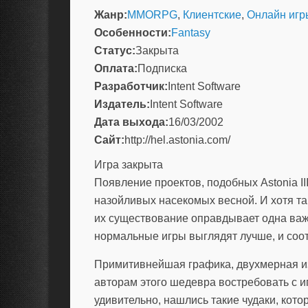
Жанр:
MMORPG
,
Клиентские
,
Онлайн игр
Особенности:
Fantasy
Статус:
Закрыта
Оплата:
Подписка
Разработчик:
Intent Software
Издатель:
Intent Software
Дата выхода:
16/03/2002
Сайт:
http://hel.astonia.com/
Игра закрыта
Появление проектов, подобных Astonia II
назойливых насекомых весной. И хотя т
их существование оправдывает одна важн
нормальные игры выглядят лучше, и соо
Примитивнейшая графика, двухмерная и
авторам этого шедевра востребовать с и
удивительно, нашлись такие чудаки, кото