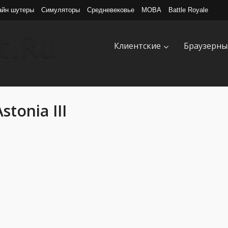
айн шутеры
Симуляторы
Средневековье
MOBA
Battle Royale
Клиентские
Браузерны
Astonia III