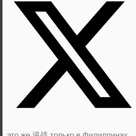
это же 逆战,только в Филиппинах