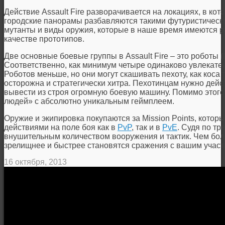
Действие Assault Fire разворачивается на локациях, в к
городские панорамы разбавляются такими футуристически
мутанты и виды оружия, которые в наше время имеются р
качестве прототипов.
Две основные боевые группы в Assault Fire – это роботы (M
Соответственно, как минимум четыре одинаково увлекате
Роботов меньше, но они могут скашивать пехоту, как коса т
осторожна и стратегически хитра. Пехотинцам нужно дейс
вывести из строя огромную боевую машину. Помимо этого,
людей» с абсолютно уникальным геймплеем.
Оружие и экипировка покупаются за Mission Points, кото
действиями на поле боя как в
PvP
, так и в
PvE
. Судя по т
внушительным количеством вооружения и тактик. Чем бол
зрелищнее и быстрее становятся сражения с вашим участ
16 октября, 2013