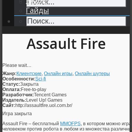
Гайды
Assault Fire
Please wait…
Жанр:
Клиентские
,
Онлайн игры
,
Онлайн шутеры
Особенности:
Sci-fi
Статус:
Закрыта
Оплата:
Free-to-play
Разработчик:
Tencent Games
Издатель:
Level Up! Games
Сайт:
http://assaultfire.uol.com.br/
Игра закрыта
Assault Fire – бесплатный
MMOFPS
, в котором можно игр
человеком против робота в любом из множества различны