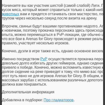
Начинаете вы как участник шестой (самой слабой) Лиги. По
кусок мяса, который может справиться только с какой-нибу
животных
вам и придется оттачивать свое мастерство, по
трупом через несколько секунд после визита на арену.
Впрочем, свиньи будут вашими противниками недолго. Are
к новичкам, поэтому прокачка персонажа здесь происход
опыта, можно перемещаться в PvP-локации, где обычно ца
что все бои в Arenas for Glory происходят в режиме реаль
правило, участвует несколько игроков.
Конечно, дуэли в игре также есть, однако основное весель
Именно посредством
PvP
осуществляется прокачка персон
довольно долго избегать других геймеров, однако сидение 
привело к победе. Конечно, можно вспомнить известную к
долгое сидение на реке приведет к тому, что мимо вас пр
этот путь явно не для игроков Arenas for Glory. В общем, 
массовых зарубах с использованием различных допотопных
должна вам понравиться.
Дополнительная информация
Добавлена в подборки:
Про гладиаторов
.