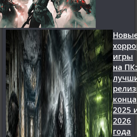
Новы
хорро
игры
на ПК
лучш
рели
конца
2025 
2026
года