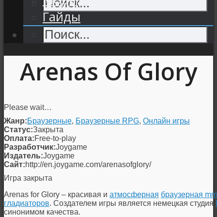
Гайды
Arenas Of Glory
Please wait…
Жанр:
Браузерные
,
Браузерные RPG
,
Онлайн игры
Статус:
Закрыта
Оплата:
Free-to-play
Разработчик:
Joygame
Издатель:
Joygame
Сайт:
http://en.joygame.com/arenasofglory/
Игра закрыта
Arenas for Glory – красивая и
атмосферная
браузерная mm
гладиаторов
. Создателем игры является немецкая студия
синонимом качества.