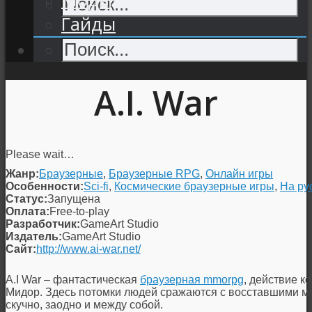
Гайды
A.I. War
Please wait…
Жанр:
Браузерные
,
Браузерные RPG
,
Онлайн игры
Особенности:
Sci-fi
,
Космические браузерные игры
,
На ру
Статус:
Запущена
Оплата:
Free-to-play
Разработчик:
GameArt Studio
Издатель:
GameArt Studio
Сайт:
http://www.ai-war.net/
A.I War – фантастическая
браузерная mmorpg
, действие к
Мидор. Здесь потомки людей сражаются с восставшими м
скучно, заодно и между собой.