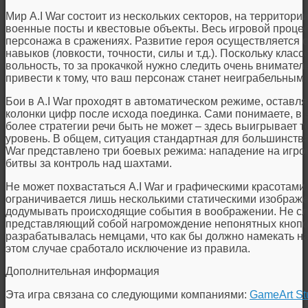
Мир A.I War состоит из нескольких секторов, на территор
военные посты и квестовые объекты. Весь игровой процес
персонажа в сражениях. Развитие героя осуществляется
навыков (ловкости, точности, силы и т.д.). Поскольку кла
вольность, то за прокачкой нужно следить очень внимате
привести к тому, что ваш персонаж станет неиграбельным.
Бои в A.I War проходят в автоматическом режиме, оставл
колонки цифр после исхода поединка. Сами понимаете, в э
более стратегии речи быть не может – здесь выигрывает т
уровень. В общем, ситуация стандартная для большинства
War представлено три боевых режима: нападение на игрок
битвы за контроль над шахтами.
Не может похвастаться A.I War и графическими красотами.
ограничивается лишь несколькими статическими изображ
додумывать происходящие события в воображении. Не сл
представляющий собой нагромождение непонятных кнопок 
разрабатывалась немцами, что как бы должно намекать на 
этом случае сработало исключение из правила.
Дополнительная информация
Эта игра связана со следующими компаниями:
GameArt St