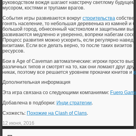
руководством вождя шагают навстречу светлому будущему.
мусором, костями и трупами врагов.
События игры развиваются вокруг
строительства
собствен
гонять население, то небольшая деревенька из камней и 
большой город, обнесенный частоколом и защитными вышк
развиваются медленно и уверенно, вопреки набегам сосе
Процесс развития можно ускорить, если регулярно навед
визитами. Если все делать верно, то после таких визитов
ресурсов.
Бои в Age of Caveman автоматические: игроки просто выс
различных типов и смотрят на то, как они ломают друг дру
никак, поэтому все решается уровнем прокачки юнитов и
к
Дополнительная информация
Эта игра связана со следующими компаниями:
Fuero Gam
Добавлена в подборки:
Инди стратегии
.
Схожесть:
Похожие на Clash of Clans
.
12 июня, 2016