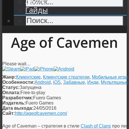
Гайды
Age of Cavemen
Please wait…
Жанр:
Клиентские
,
Клиентские стратегии
,
Мобильные игры
Особенности:
Android
,
iOS
,
Забавные
,
Инди
,
Мультяшные
Статус:
Запущена
Оплата:
Free-to-play
Разработчик:
Fuero Games
Издатель:
Fuero Games
Дата выхода:
24/05/2016
Сайт:
http://ageofcavemen.com/
Age of Caveman – стратегия в стиле
Clash of Clans
про пещ