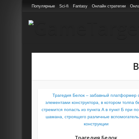
Популярные
Sci-fi
Fantasy
Онлайн стратегии
Онл
В
Трагедия Белок – забавный платформер 
элементами конструктора, в котором толпа б
стремится попасть из пункта А в пункт Б при 
шамана, строящего различные вспомогател
конструкции
Трагедия Белок