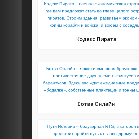
Кодекс Пирата – военно-экономическая страт
где вам предложат стать во главе целого ост
пиратов. Строим здания, развиваем экономи
копим корабли и войска, и воюем с соседя
Кодекс Пирата
Ботва Онлайн – яркая и смешная браузерка
противостояние двух племен: свинтусов 
барантусов. Здесь вас ждут ежедневные поеди
«бодалке», собственные плантации и тонны ш
Ботва Онлайн
Пути Истории – браузерная RTS, в которой 
предстоит пройти путь от главы дремучег