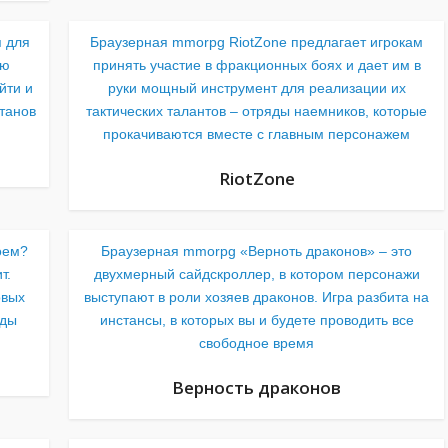
 для
Браузерная mmorpg RiotZone предлагает игрокам
ую
принять участие в фракционных боях и дает им в
йти и
руки мощный инструмент для реализации их
итанов
тактических талантов – отряды наемников, которые
прокачиваются вместе с главным персонажем
RiotZone
оем?
Браузерная mmorpg «Верноть драконов» – это
т.
двухмерный сайдскроллер, в котором персонажи
овых
выступают в роли хозяев драконов. Игра разбита на
ады
инстансы, в которых вы и будете проводить все
свободное время
Верность драконов