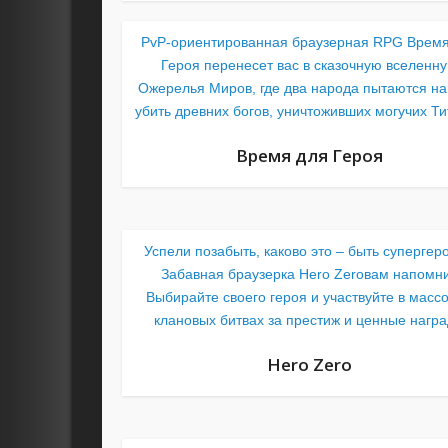
PvP-ориентированная браузерная RPG Время
Героя перенесет вас в сказочную вселенн
Ожерелья Миров, где два народа пытаются на
убить древних богов, уничтоживших могучих Т
Время для Героя
Успели позабыть, каково это – быть супергер
Забавная браузерка Hero Zeroвам напомни
Выбирайте своего героя и участвуйте в масс
клановых битвах за престиж и ценные нагр
Hero Zero