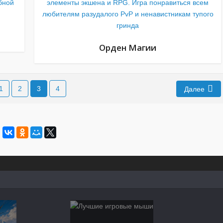
бной
элементы экшена и RPG. Игра понравиться всем
любителям разудалого PvP и ненавистникам тупого
гринда
Орден Магии
1
2
3
4
Далее