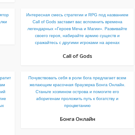
ятор
Интересная смесь стратегии и RPG под названием
алки
Call of Gods заставит вас вспомнить времена
легендарных «Героев Меча и Магии». Развивайте
своего героя, набирайте армию существ и
сражайтесь с другими игроками на аренах
Call of Gods
ратит
Почувствовать себя в роли бога предлагает всем
вам
желающим красочная браузерка Бонга Онлайн.
ний
Станьте хозяином острова и помогите его
гие
аборигенам проложить путь к богатству и
ых
процветанию
Бонга Онлайн