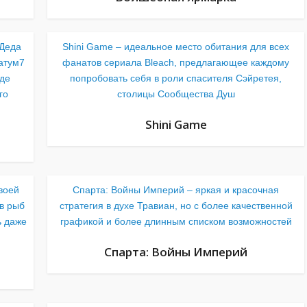
 Деда
Shini Game – идеальное место обитания для всех
атум7
фанатов сериала Bleach, предлагающее каждому
где
попробовать себя в роли спасителя Сэйретея,
го
столицы Сообщества Душ
Shini Game
воей
Спарта: Войны Империй – яркая и красочная
в рыб
стратегия в духе Травиан, но с более качественной
ь даже
графикой и более длинным списком возможностей
Спарта: Войны Империй