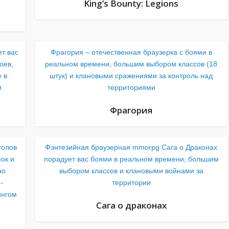
King’s Bounty: Legions
т вас
Фрагория – отечественная браузерка с боями в
оев,
реальном времени, большим выбором классов (18
 в
штук) и клановыми сражениями за контроль над
и
территориями
Фрагория
толов
Фэнтезийная браузерная mmorpg Сага о Драконах
ок и
порадует вас боями в реальном времени, большим
но
выбором классов и клановыми войнами за
-
территории
ингом
Сага о драконах