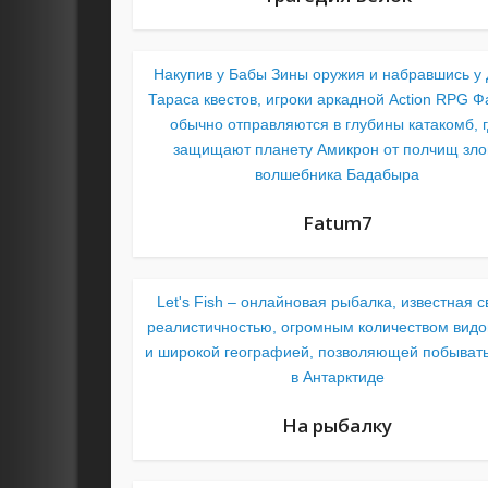
Накупив у Бабы Зины оружия и набравшись у
Тараса квестов, игроки аркадной Action RPG Ф
обычно отправляются в глубины катакомб, 
защищают планету Амикрон от полчищ зло
волшебника Бадабыра
Fatum7
Let's Fish – онлайновая рыбалка, известная с
реалистичностью, огромным количеством видо
и широкой географией, позволяющей побыват
в Антарктиде
На рыбалку