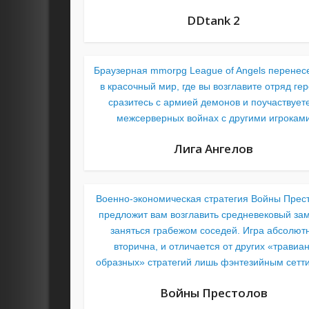
DDtank 2
Браузерная mmorpg League of Angels перенесе
в красочный мир, где вы возглавите отряд гер
сразитесь с армией демонов и поучаствуете
межсерверных войнах с другими игрокам
Лига Ангелов
Военно-экономическая стратегия Войны Прес
предложит вам возглавить средневековый зам
заняться грабежом соседей. Игра абсолют
вторична, и отличается от других «травиан
образных» стратегий лишь фэнтезийным сетт
Войны Престолов