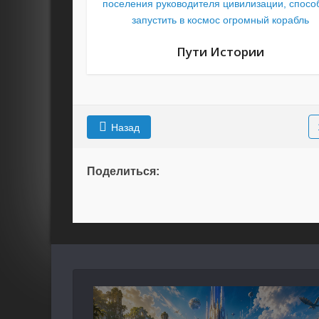
поселения руководителя цивилизации, спосо
запустить в космос огромный корабль
Пути Истории
Назад
Поделиться: