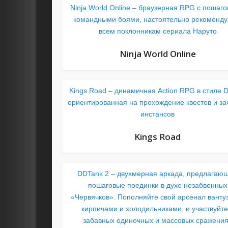
Ninja World Online – браузерная RPG с пошаг
командными боями, настоятельно рекоменду
всем поклонникам сериала Наруто
Ninja World Online
Kings Road – динамичная Action RPG в стиле D
ориентированная на прохождение квестов и за
инстансов
Kings Road
DDTank 2 – двухмерная аркада, предлагаю
пошаговые поединки в духе незабвенных
«Червячков». Пополняйте свой арсенал ванту
кирпичами и холодильниками, и участвуйте
забавных одиночных и массовых сражени