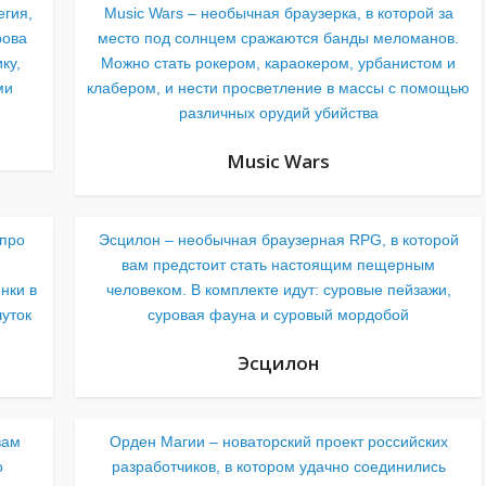
егия,
Music Wars – необычная браузерка, в которой за
рова
место под солнцем сражаются банды меломанов.
ку,
Можно стать рокером, караокером, урбанистом и
ми
клабером, и нести просветление в массы с помощью
различных орудий убийства
Music Wars
 про
Эсцилон – необычная браузерная RPG, в которой
и
вам предстоит стать настоящим пещерным
нки в
человеком. В комплекте идут: суровые пейзажи,
уток
суровая фауна и суровый мордобой
Эсцилон
вам
Орден Магии – новаторский проект российских
о
разработчиков, в котором удачно соединились