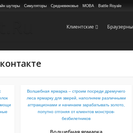
айн шутеры
Симуляторы
Средневековье
MOBA
Battle Royale
Клиентские
Браузерны
контакте
с
Волшебная ярмарка – строим посреди дремучего
елок
леса ярмарку для зверей, наполняем различными
помощи
аттракционами и начинаем зарабатывать золото,
ьные
попутно отгоняя от клиентов монстров-
безбилетников
Волшебная ярмарка