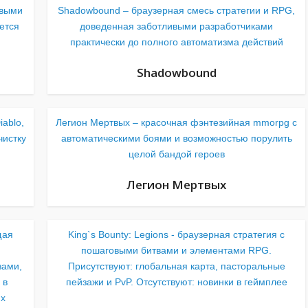
овыми
Shadowbound – браузерная смесь стратегии и RPG,
ется
доведенная заботливыми разработчиками
практически до полного автоматизма действий
Shadowbound
iablo,
Легион Мертвых – красочная фэнтезийная mmorpg с
чистку
автоматическими боями и возможностью порулить
целой бандой героев
Легион Мертвых
щая
King`s Bounty: Legions - браузерная стратегия с
пошаговыми битвами и элементами RPG.
зами,
Присутствуют: глобальная карта, пасторальные
 в
пейзажи и PvP. Отсутствуют: новинки в геймплее
ях