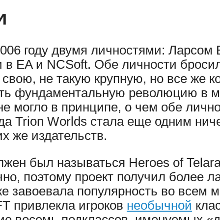
и
 2006 году двумя личностями: Ларсом
 в EA и NCSoft. Обе личности броси
свою, не такую крупную, но все же к
ть фундаментальную революцию в ме
не могло в принципе, о чем обе лично
огда Trion Worlds стала еще одним н
х же издательств.
лжен был называться Heroes of Telara
чно, поэтому проект получил более л
же завоевала популярность во всем 
FT привлекла игроков
необычной
клас
ие восемь подклассов, именуемых «