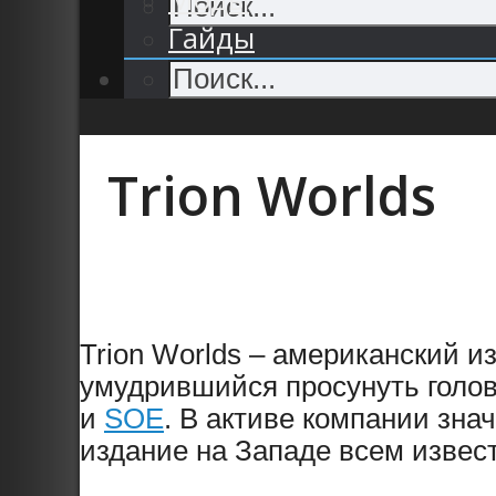
Гайды
Trion Worlds
Trion Worlds – американский и
умудрившийся просунуть голов
и
SOE
. В активе компании зна
издание на Западе всем изве