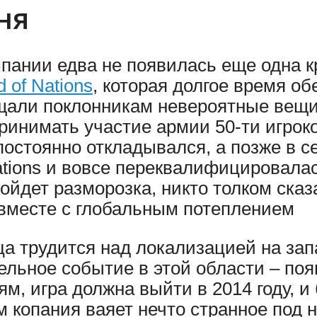
ня
омпании едва не появилась еще одна к
 of Nations
, которая долгое время о
ещали поклонникам невероятные вещи
ринимать участие армии 50-ти игрок
постоянно откладывался, а позже в с
Nations и вовсе переквалифицировала
ойдет разморозка, никто толком сказ
вместе с глобальным потеплением
ица трудится над локализацией на за
ельное событие в этой области – п
ям, игра должна выйти в 2014 году, 
м копания ваяет нечто странное под