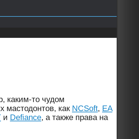
р, каким-то чудом
х мастодонтов, как
NCSoft
,
EA
T
и
Defiance
, а также права на