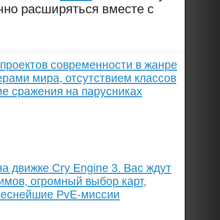
ечно расширяться вместе с
 проектов современности в жанре
ерами мира, отсутствием классов
ие сражения на парусниках
 движке Cry Engine 3. Вас ждут
имов, огромный выбор карт,
реснейшие PvE-миссии