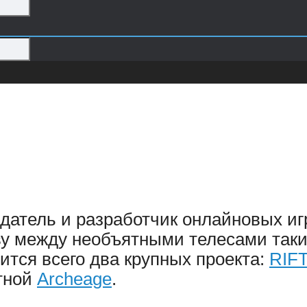
здатель и разработчик онлайновых иг
у между необъятными телесами таки
чится всего два крупных проекта:
RIF
стной
Archeage
.