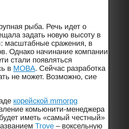
рупная рыба. Речь идет о
бещала задать новую высоту в
: масштабные сражения, в
ов. Однако начинание компании
ети стали появляться
сь в
MOBA
. Сейчас разработка
ать не может. Возможно, сие
паде
корейской mmorpg
оявление комьюнити-менеджера
и будет иметь «самый честный»
 названием
Trove
– воксельную