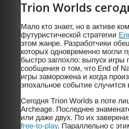
Trion Worlds сегод
Мало кто знает, но в активе к
футуристической стратегии
End
этом жанре. Разработчики об
которых одновременно могли п
быстро заглохло: выпуск игры 
сообщения о том, что End of 
игры заморожена и когда произ
эпохальное событие случится 
Сегодня Trion Worlds в поте л
Archeage. Последнее знаменат
или даже двух. По их заверени
free-to-play
. Параллельно с эти