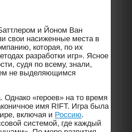
 Баттлером и Йоном Ван
ли свои насиженные места в
омпанию, которая, по их
тодах разработки игр». Ясное
сти, судя по всему, знали,
ичем не выделяющимся
. Однако «героев» на то время
аконичное имя RIFT. Игра была
мире, включая и
Россию
.
совой системой, где каждый
душами». По мере развития