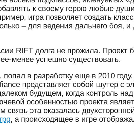
обавлять к своему герою любые душ
имер, игра позволяет создать класс 
колько – для ведения дальнего боя, 
сии RIFT долга не прожила. Проект б
лее-менее успешно существовать.
, попал в разработку еще в 2010 году
efiance представляет собой шутер с 
едалеком будущем, когда контроль на
ючевой особенностью проекта являетс
 связь эта оказалась двухсторонней
rpg
, а происходящее в игре отобража