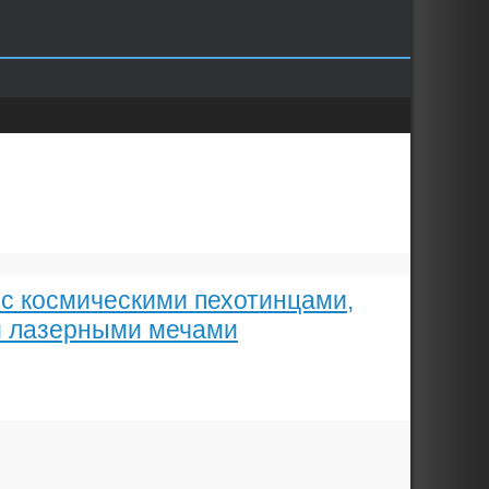
 с космическими пехотинцами,
и лазерными мечами