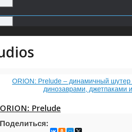
udios
ORION: Prelude – динамичный шутер
динозаврами, джетпаками 
ORION: Prelude
Поделиться: