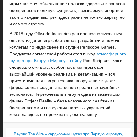
игры является объединение полоски здоровья и запасов
боеприпасов в единую сущность, называемую энергией –
так что каждый выстрел здесь ранит не только жертву, но
и самого стрелка.
В 2018 году Offworld Industries решила воспользоваться
опытом издания игр собственной разработки и помочь
коллегам по инди-сцене из студии Periscope Games.
Продуктом совместной работы стал выход
атмосферного
шутера про Вторую Мировую войну
Post Scriptum. Как и
следовало ожидать, особенностями игры стал
высочайший уровень реализма и детализации – вся
присутствующая в игре техника, вооружение и даже
форма солдат созданы на основе реальных музейных
экспонатов. Перекочевала в игру и одна из важнейших
фишек Project Reality – без налаженного снабжения
боеприпасами и возведения полевых укреплений
команда здесь не проживет и десятка минут.
Beyond The Wire – хардкорный шутер про Первую мировую,