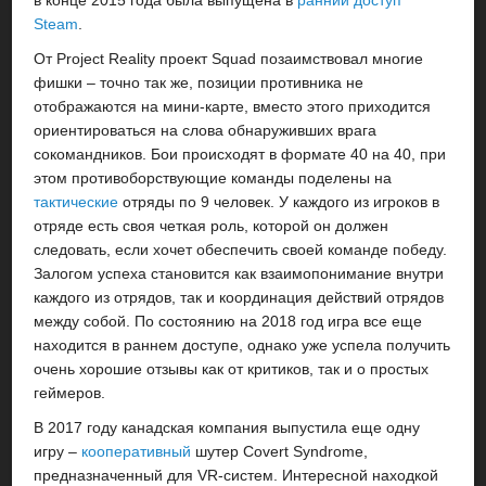
в конце 2015 года была выпущена в
ранний доступ
Steam
.
От Project Reality проект Squad позаимствовал многие
фишки – точно так же, позиции противника не
отображаются на мини-карте, вместо этого приходится
ориентироваться на слова обнаруживших врага
сокомандников. Бои происходят в формате 40 на 40, при
этом противоборствующие команды поделены на
тактические
отряды по 9 человек. У каждого из игроков в
отряде есть своя четкая роль, которой он должен
следовать, если хочет обеспечить своей команде победу.
Залогом успеха становится как взаимопонимание внутри
каждого из отрядов, так и координация действий отрядов
между собой. По состоянию на 2018 год игра все еще
находится в раннем доступе, однако уже успела получить
очень хорошие отзывы как от критиков, так и о простых
геймеров.
В 2017 году канадская компания выпустила еще одну
игру –
кооперативный
шутер Covert Syndrome,
предназначенный для VR-систем. Интересной находкой