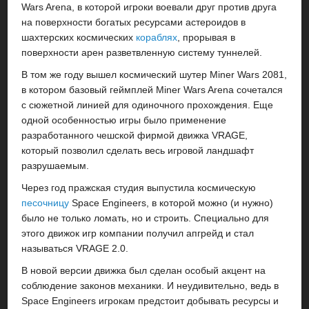
Wars Arena, в которой игроки воевали друг против друга
на поверхности богатых ресурсами астероидов в
шахтерских космических
кораблях
, прорывая в
поверхности арен разветвленную систему туннелей.
В том же году вышел космический шутер Miner Wars 2081,
в котором базовый геймплей Miner Wars Arena сочетался
с сюжетной линией для одиночного прохождения. Еще
одной особенностью игры было применение
разработанного чешской фирмой движка VRAGE,
который позволил сделать весь игровой ландшафт
разрушаемым.
Через год пражская студия выпустила космическую
песочницу
Space Engineers, в которой можно (и нужно)
было не только ломать, но и строить. Специально для
этого движок игр компании получил апгрейд и стал
называться VRAGE 2.0.
В новой версии движка был сделан особый акцент на
соблюдение законов механики. И неудивительно, ведь в
Space Engineers игрокам предстоит добывать ресурсы и