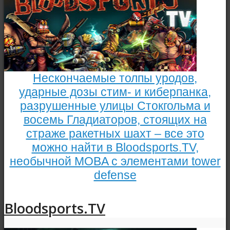
Нескончаемые толпы уродов,
ударные дозы стим- и киберпанка,
разрушенные улицы Стокгольма и
восемь Гладиаторов, стоящих на
страже ракетных шахт – все это
можно найти в Bloodsports.TV,
необычной MOBA с элементами tower
defense
Bloodsports.TV