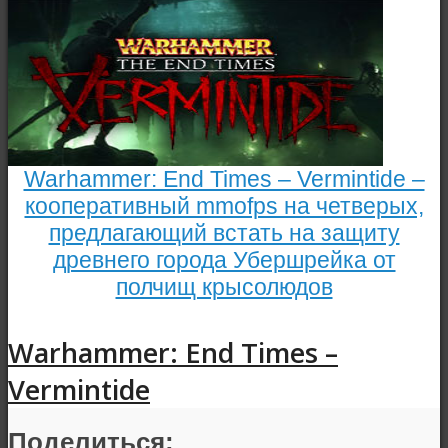
Warhammer: End Times – Vermintide –
кооперативный mmofps на четверых,
предлагающий встать на защиту
древнего города Убершрейка от
полчищ крысолюдов
Warhammer: End Times –
Vermintide
Поделиться: