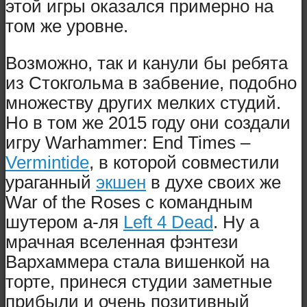
этой игры оказался примерно на
том же уровне.
Возможно, так и канули бы ребята
из Стокгольма в забвение, подобно
множеству других мелких студий.
Но в том же 2015 году они создали
игру Warhammer: End Times –
Vermintide
, в которой совместили
ураганный
экшен
в духе своих же
War of the Roses с командным
шутером а-ля
Left 4 Dead
. Ну а
мрачная вселенная фэнтези
Вархаммера стала вишенкой на
торте, принеся студии заметные
прибыли и очень позитивный