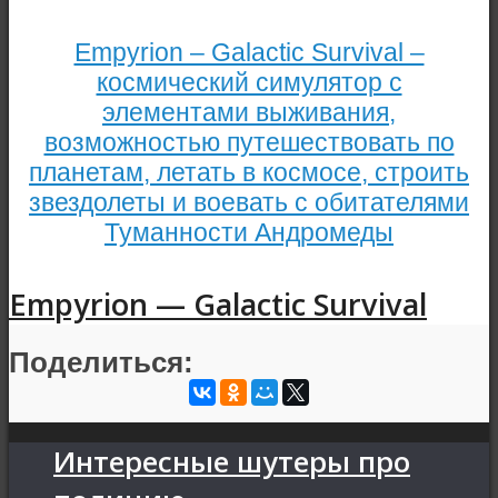
Empyrion – Galactic Survival –
космический симулятор с
элементами выживания,
возможностью путешествовать по
планетам, летать в космосе, строить
звездолеты и воевать с обитателями
Туманности Андромеды
Empyrion — Galactic Survival
Поделиться:
Интересные шутеры про