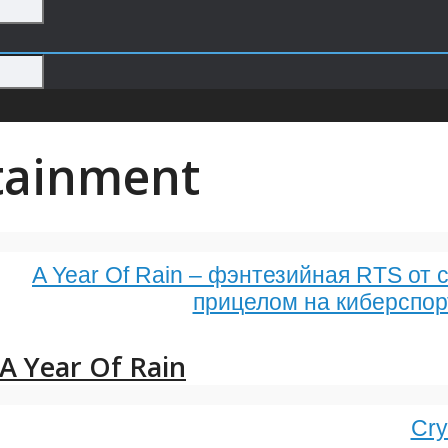
tainment
A Year Of Rain – фэнтезийная RTS от 
прицелом на киберспо
A Year Of Rain
Cry