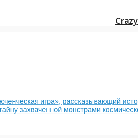
Crazy
люченческая игра», рассказывающий исто
 тайну захваченной монстрами космическ