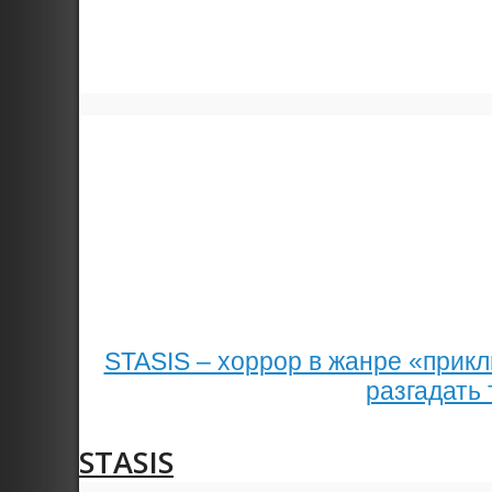
STASIS – хоррор в жанре «прик
разгадать
STASIS