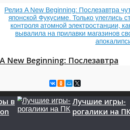
Релиз A New Beginning: Послезавтра чу
японской Фукусиме. Только улеглись с
контроля атомной электростанции, как
вывалила на прилавки магазинов с
апокалипс
A New Beginning: Послезавтра
ры в
Лучшие игры-
oon
рогалики на П