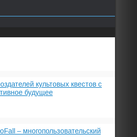
создателей культовых квестов с
ртивное будущее
oFall – многопользовательский