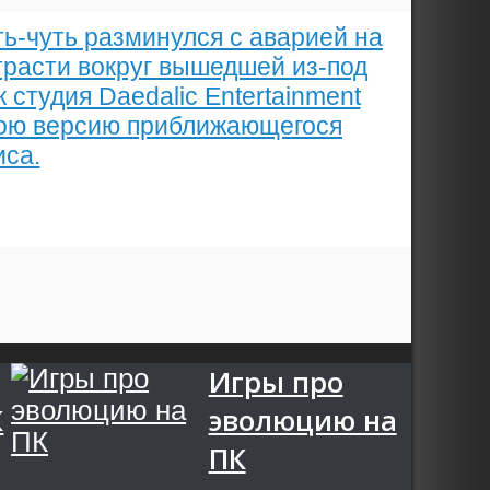
ть-чуть разминулся с аварией на
трасти вокруг вышедшей из-под
 студия Daedalic Entertainment
вою версию приближающегося
иса.
Игры про
К
эволюцию на
ПК