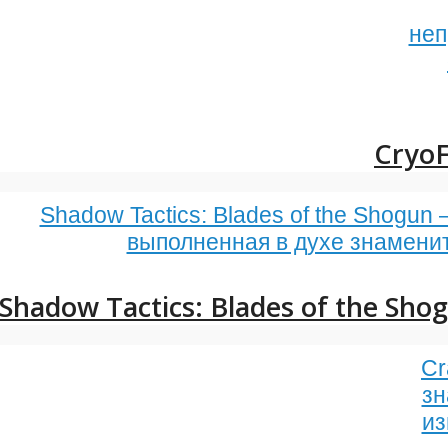
неп
CryoF
Shadow Tactics: Blades of the Shogun 
выполненная в духе знамен
Shadow Tactics: Blades of the Sho
Cr
зн
из