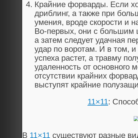
Крайние форварды. Если хо
дриблинг, а также при бол
умения, вроде скорости и н
Во-первых, они с большим 
а затем следует удачная п
удар по воротам. И в том, и
успеха растет, а травму пол
удаленность от основного м
отсутствии крайних форвар
выступят крайние полузащи
11×11
: Спосо
В
11×11
существуют разные ви