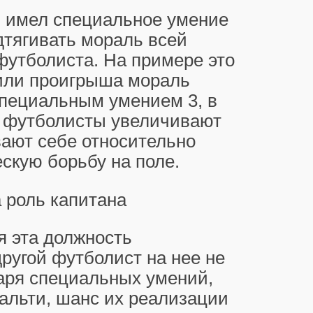
н имел специальное умение
дтягивать мораль всей
футболиста. На примере это
 или проигрыша мораль
 специальным умением 3, в
се футболисты увеличивают
вают себе относительно
скую борьбу на поле.
 роль капитана
я эта должность
ругой футболист на нее не
аря специальных умений,
альти, шанс их реализации