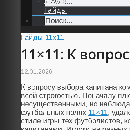
Гайды
Гайды 11x11
11×11: К вопро
12.01.2026
К вопросу выбора капитана ко
всей строгостью. Поначалу пл
несущественными, но наблюда
футбольных полях
11×11
, уда
стиле игры тех футболистов, 
капитанами. Игроки на разных