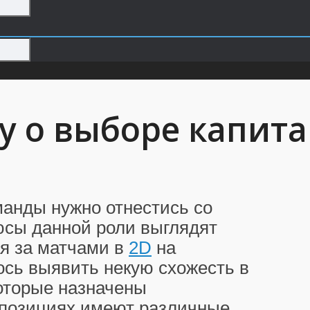
су о выборе капит
манды нужно отнестись со
юсы данной роли выглядят
я за матчами в
2D
на
лось выявить некую схожесть в
которые назначены
 позициях имеют различные