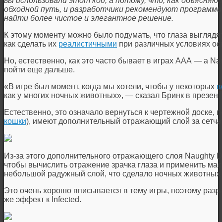
вы использовали этот код, а потому, что, как объясняю
обходной путь, и разработчики рекомендуют программи
найти более чистое и элегантное решение.
К этому моменту можно было подумать, что глаза выглядя
как сделать их
реалистичными
при различных условиях ос
Но, естественно, как это часто бывает в играх ААА — а N
пойти еще дальше.
«В игре был момент, когда мы хотели, чтобы у некоторых
в
как у многих ночных животных», — сказал Бринк в презент
Естественно, это означало вернуться к чертежной доске, 
кошки
), имеют дополнительный отражающий слой за сетча
Из-за этого дополнительного отражающего слоя Naughty 
чтобы вычислить отражение зрачка глаза и применить мас
небольшой радужный слой, что сделало ночных животных
Это очень хорошо вписывается в тему игры, поэтому разр
же эффект к Infected.