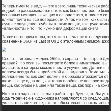
Теперь имейте в виду — это всего лишь техническая работ
подробно рассказывается о том, как было построено бьющее
основных методах, лежащих в основе этого, а также о сил
влияет почти на все поверхности. А так же том, как были 
лучшее ощущение глубины в таких вещах, как груда камн
«влажности» и то, что нужно для деформации снега.
Также поговорим о том, что может предложить следующее
сравнение Эбби из Last of Us 2 с эталонным снимком Джо
Слева — игровая модель Эбби, а справа — (выстрел) Джо
правда?! Но если вы посмотрите более внимательно, вы 
областей, в которых можно внести улучшения. Детали в 
волосы всегда были проблемой для видеоигр. Заметьте, и
полноценно то, как свет должным образом отражается от л
щеки — еще одна вещь, которая вообще не воспроизводит
вещи, как рубцы на шее или такие вещи, как поры на коже
Но это взгляд на то, сколько работы требуется, чтобы уточ
куда технические художники направляются со следующим 
увлекательное чтение, так что обязательно ознакомьтесь 