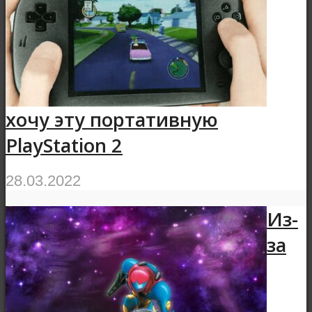
хочу эту портативную
PlayStation 2
28.03.2022
Из-
за