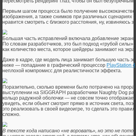
пересмотреть рендеринг глаз, чтобы он был безупречным 
Первым шагом процесса было получение высококачествен
изображения, а также снимков при различных сценариях о
нравится смотреть с близкого расстояния, ну, извиняюсь за
Большая часть исправлений включала добавление экранны
По словам разработчиков, это был подход «грубой силы», 
как количество места, которое шейдеры занимают на экра
Даже в кадре, где модель лица занимает большую часть э
ниже — попадание в графический процессор
PlayStation 4
неплохой компромисс для реалистичности эффекта.
Поразительно, сколько времени было потрачено на прораб
выступлении на SIGGRAPH разработчики Naughty Dog расс
кольцо радужной оболочки — не совсем точно отображаетс
увидеть, если объект смотрит прямо в источник света, поэт
это реализовать в своей видеоигре, то сделать это прави
сложно.
В тексте кода написано «не воровать», но это не потом