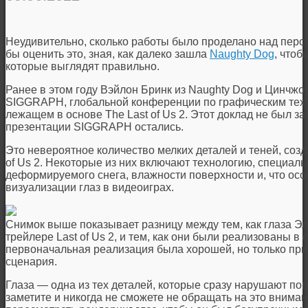
Неудивительно, сколько работы было проделано над персо
бы оценить это, зная, как далеко зашла
Naughty Dog
, чтоб
которые выглядят правильно.
Ранее в этом году Вэйлон Бринк из Naughty Dog и Цинчжо
SIGGRAPH, глобальной конференции по графическим техно
лежащем в основе The Last of Us 2. Этот доклад не был за
презентации SIGGRAPH остались.
Это невероятное количество мелких деталей и теней, созд
of Us 2. Некоторые из них включают технологию, специал
деформируемого снега, влажности поверхности и, что ос
визуализации глаз в видеоиграх.
Снимок выше показывает разницу между тем, как глаза Э
трейлере Last of Us 2, и тем, как они были реализованы в 
первоначальная реализация была хорошей, но только пр
сценария.
Глаза — одна из тех деталей, которые сразу нарушают погр
заметите и никогда не сможете не обращать на это внима