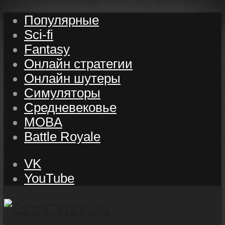
Популярные
Sci-fi
Fantasy
Онлайн стратегии
Онлайн шутеры
Симуляторы
Средневековье
MOBA
Battle Royale
VK
YouTube