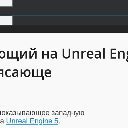
ющий на Unreal Eng
рясающе
 показывающее западную
а
Unreal Engine 5
.