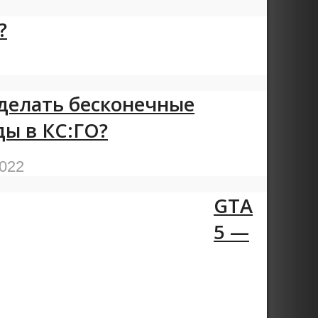
?
сделать бесконечные
ды в КС:ГО?
2022
GTA
5 —