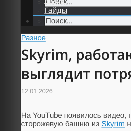
Гайды
Разное
Skyrim, работа
выглядит пот
12.01.2026
На YouTube появилось видео,
сторожевую башню из
Skyrim
н