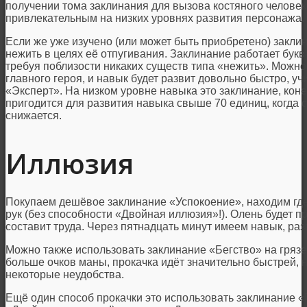
получении тома заклинания для вызова костяного человека
привлекательным на низких уровнях развития персонажа.
Если же уже изучено (или может быть приобретено) закли
нежить в целях её отпугивания. Заклинание работает бук
требуя поблизости никаких существ типа «нежить». Можно
главного героя, и навык будет развит довольно быстро, уч
«Эксперт». На низком уровне навыка это заклинание, коне
пригодится для развития навыка свыше 70 единиц, когда 
снижается.
Иллюзия
Покупаем дешёвое заклинание «Успокоение», находим где-
рук (без способности «Двойная иллюзия»!). Олень будет пр
составит труда. Через пятнадцать минут имеем навык, раз
Можно также использовать заклинание «Бегство» на грязев
больше очков маны, прокачка идёт значительно быстрей, 
некоторые неудобства.
Ещё один способ прокачки это использовать заклинание 