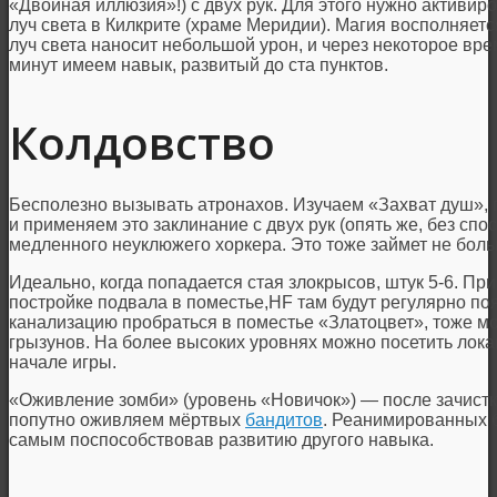
«Двойная иллюзия»!) с двух рук. Для этого нужно активир
луч света в Килкрите (храме Меридии). Магия восполняетс
луч света наносит небольшой урон, и через некоторое вре
минут имеем навык, развитый до ста пунктов.
Колдовство
Бесполезно вызывать атронахов. Изучаем «Захват душ»,
и применяем это заклинание с двух рук (опять же, без сп
медленного неуклюжего хоркера. Это тоже займет не боль
Идеально, когда попадается стая злокрысов, штук 5-6. Пр
постройке подвала в поместье,HF там будут регулярно по
канализацию пробраться в поместье «Златоцвет», тоже мо
грызунов. На более высоких уровнях можно посетить лок
начале игры.
«Оживление зомби» (уровень «Новичок») — после зачистк
попутно оживляем мёртвых
бандитов
. Реанимированных б
самым поспособствовав развитию другого навыка.