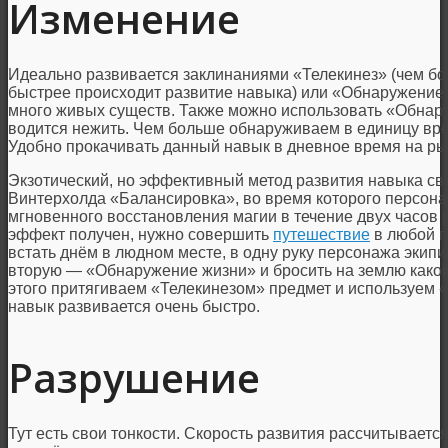
Изменение
Идеально развивается заклинаниями «Телекинез» (чем бо
быстрее происходит развитие навыка) или «Обнаружение ж
много живых существ. Также можно использовать «Обнаруж
водится нежить. Чем больше обнаруживаем в единицу вре
Удобно прокачивать данный навык в дневное время на р
Экзотический, но эффективный метод развития навыка св
Винтерхолда «Балансировка», во время которого персо
мгновенного восстановления магии в течение двух часов р
эффект получен, нужно совершить
путешествие
в любой г
встать днём в людном месте, в одну руку персонажа экипи
вторую — «Обнаружение жизни» и бросить на землю какой
этого притягиваем «Телекинезом» предмет и используем 
навык развивается очень быстро.
Разрушение
Тут есть свои тонкости. Скорость развития рассчитывается