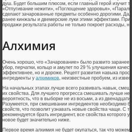
душ. Будет большим плюсом, если главный герой изучит т
«Отпугивание нежити», «Поглощение здоровья», «Парали
сделают зачарованные предметы особенно дорогими. Да
ранее кинжалы и двемерские луки этими эффектами. Прир
продажи результата работы не только покроет расходы, н
Алхимия
Очень хорошо, что «Зачарование» было развито заранее.
убор, перчатки, кольцо и амулет по 29 % улучшения качеств
эффективнее, но и дороже. Рецепт развития навыка прост:
ингредиенты у
алхимиков
, неизвестные пробуем, из извес
На начальных этапах лучше всего развивать навык, смеш
их свойства. Для лучшего прогресса смешивать лучше не п
вероятность, что в выборке не из восьми, а из двенадцат
Разумеется, при смешивании ингредиентов необходимо бр
свойств, что позволит узнавать новые свойства чаще. С т
рекомендуется брать ингредиент, все свойства которого 
новое будет значительно ниже.
Первое время алхимия не будет окупаться, так что можем 