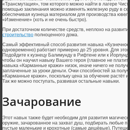
«Трансмутация», том которого можно найти в лагере Чист
помощью заклинания можно изменять железную руду в сер
обеспечивая кузнеца материалом для производства ювел
«Изменение» (хоть и не очень быстро).
При достаточном количестве средств, неплохо на развити
строительство
полноценного дома.
Самый эффективный способ развития навыка «Кузнечное
одновременно) работает примерно до 25 уровня. Для этог
Подойдите к кузнецу Балимунду в Рифтене или к Йорлунду
чтобы он научил навыку Вашего героя (главное не платит
навыка «Карманные кражи» низок, иначе ничего не получит
заплаченные за уроки деньги. Очки способностей за полу
«Карманные кражи», поскольку цена за обучение растёт 
Так же можно поступать, развивая остальные навыки.
Зачарование
Этот навык также будет необходим для развития магичес
оружие, зачарованное на захват душ, подбирать любые п
пустые маленькие и крохотные (самые дешёвые). Путешес