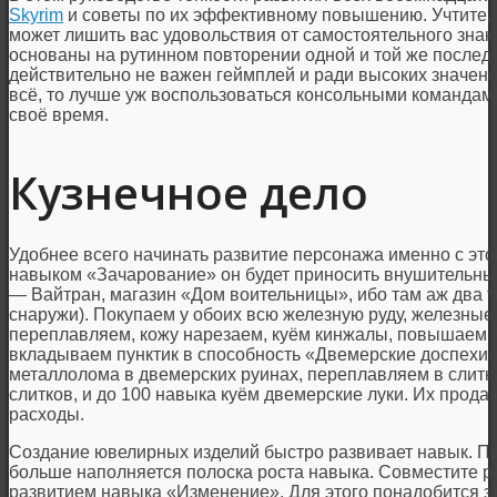
Skyrim
и советы по их эффективному повышению. Учтите, 
может лишить вас удовольствия от самостоятельного знак
основаны на рутинном повторении одной и той же послед
действительно не важен геймплей и ради высоких значен
всё, то лучше уж воспользоваться консольными команда
своё время.
Кузнечное дело
Удобнее всего начинать развитие персонажа именно с этого
навыком «Зачарование» он будет приносить внушительный
— Вайтран, магазин «Дом воительницы», ибо там аж два т
снаружи). Покупаем у обоих всю железную руду, железные с
переплавляем, кожу нарезаем, куём кинжалы, повышаем н
вкладываем пунктик в способность «Двемерские доспехи
металлолома в двемерских руинах, переплавляем в слитк
слитков, и до 100 навыка куём двемерские луки. Их прода
расходы.
Создание ювелирных изделий быстро развивает навык. Пр
больше наполняется полоска роста навыка. Совместите р
развитием навыка «Изменение». Для этого понадобится 