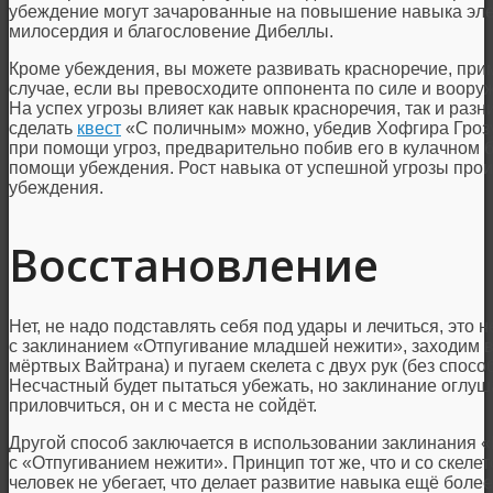
убеждение могут зачарованные на повышение навыка элем
милосердия и благословение Дибеллы.
Кроме убеждения, вы можете развивать красноречие, прим
случае, если вы превосходите оппонента по силе и воору
На успех угрозы влияет как навык красноречия, так и разн
сделать
квест
«С поличным» можно, убедив Хофгира Гро
при помощи угроз, предварительно побив его в кулачном бо
помощи убеждения. Рост навыка от успешной угрозы проис
убеждения.
Восстановление
Нет, не надо подставлять себя под удары и лечиться, это
с заклинанием «Отпугивание младшей нежити», заходим в
мёртвых Вайтрана) и пугаем скелета с двух рук (без спос
Несчастный будет пытаться убежать, но заклинание оглушае
приловчиться, он и с места не сойдёт.
Другой способ заключается в использовании заклинания «
с «Отпугиванием нежити». Принцип тот же, что и со скелето
человек не убегает, что делает развитие навыка ещё боле