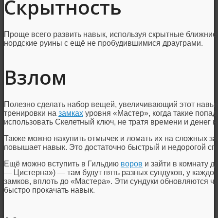
Скрытность
Проще всего развить навык, используя скрытные ближние 
нордские руины с ещё не пробудившимися драуграми.
Взлом
Полезно сделать набор вещей, увеличивающий этот навык,
тренировки на
замках
уровня «Мастер», когда такие попад
использовать Скелетный ключ, не тратя времени и денег н
Также можно накупить отмычек и ломать их на сложных з
повышает навык. Это достаточно быстрый и недорогой сп
Ещё можно вступить в Гильдию
воров
и зайти в комнату д
— Цистерна») — там будут пять разных сундуков, у каждог
замков, вплоть до «Мастера». Эти сундуки обновляются ча
быстро прокачать навык.