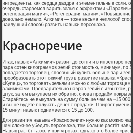
ингредиенты, как сердца даэдра и элементальные соли, 
очередь стараемся варить зелья с эффектами «Паралич»
регенерации магии», «Регенерация магии», «Повышение зд
довольно немало. Алхимия — тоже весьма неплохой спосо
наилучший способ развить навыки персонажа.
Красноречие
Итак, навык «Алхимия» развит до сотни и в инвентаре пер
пара сотен килограммов зелий стоимостью, минимум, по 
попадается торговец, способный купить больше пары зели
преобразовать этот тяжкий груз в развитие навыка «Крас
«Купец», то торговать зельями можно с любым торговцем,
алхимиками. Предварительно набрав зелий с избытком, р
штук, затем выкупаем их обратно, снова продаём покрыв
Старайтесь не выкупать на сумму больше чем на ~15 000 
и вы не будете получать денег с продажи. Прирост умения
15 минут навык поднимается с 15 до 100.
Для развития навыка «Красноречие» нужно как можно ча
чем сложнее убедить персонажа, тем больше растёт навы
Навык растёт также и при угрозах, однако это более «рис