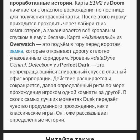
проработанные истории
. Карта
E1M2
из
Doom
начинается с опасного восхождения по лестнице
для получения красной карты. После этого игроку
приходится проходить через лабиринт из
компьютеров, а заканчивается всё кровавым
спуском в яму с бесами. Карта «
Айхенвальд
» из
Overwatch
— это подъём в гору перед воротам
замка
, которые открывают дорогу к плотно
упакованным коридорам. Уровень «
dataDyne
Central: Defection
» из
Perfect Dark
— это
непрекращающийся спиральный спуск в опасный
офис корпорации. Действие расширяется и
сокращается, давая определённый ритм по мере
прохождения игроком одной комнаты за другой. В
своих самых лучших моментах Dusk передаёт
чувство продуманного прохождения, как и
классические игры. Он тоже рассказывает
определённые истории.
Читайте также