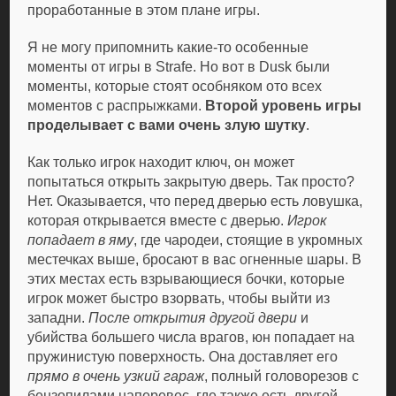
проработанные в этом плане игры.
Я не могу припомнить какие-то особенные
моменты от игры в Strafe. Но вот в Dusk были
моменты, которые стоят особняком ото всех
моментов с распрыжками.
Второй уровень игры
проделывает с вами очень злую шутку
.
Как только игрок находит ключ, он может
попытаться открыть закрытую дверь. Так просто?
Нет. Оказывается, что перед дверью есть ловушка,
которая открывается вместе с дверью.
Игрок
попадает в яму
, где чародеи, стоящие в укромных
местечках выше, бросают в вас огненные шары. В
этих местах есть взрывающиеся бочки, которые
игрок может быстро взорвать, чтобы выйти из
западни.
После открытия другой двери
и
убийства большего числа врагов, юн попадает на
пружинистую поверхность. Она доставляет его
прямо в очень узкий гараж
, полный головорезов с
бензопилами наперевес, где также есть другой