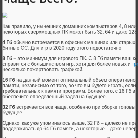
Как правило, у нынешних домашних компьютеров 4, 8 или 
некоторых сверхмощных ПК может быть 32, 64 и даже 128 
4 Гб
обычно встречается в офисных машинах или старых к
битные ОС. Для игр в 2020 году этого недостаточно.
8 Гб
– это минимум для игрового ПК. С 8 Гб памяти ваш к
справится с большинством игр, хотя для более новых и
тр
несколько пожертвовать графикой.
16 Гб
на данный момент оптимальный объем оперативной 
памяти, независимо от того, во что вы будете играть, есл
требовательных к памяти программ. Более того, с 16 Гб в
обеспечите определенный задел на будущее.
32
Гб
встречается все чаще, особенно при сборке топовых
будущее.
Однако, как уже упоминалось выше, 32 Гб – далеко не пр
поддерживать до 64 Гб памяти, а некоторые – даже невер