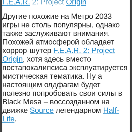
F.E.A.R.
2: Project
Origin
Другие похожие на Метро 2033
игры не столь популярны, однако
также заслуживают внимания.
Похожей атмосферой обладает
хоррор-шутер
F.E.A.R. 2: Project
Origin
, хотя здесь вместо
постапокалипсиса эксплуатируется
мистическая тематика. Ну а
настоящим олдфагам будет
полезно попробовать свои силы в
Black Mesa – воссозданном на
движке
Source
легендарном
Half-
Life
.