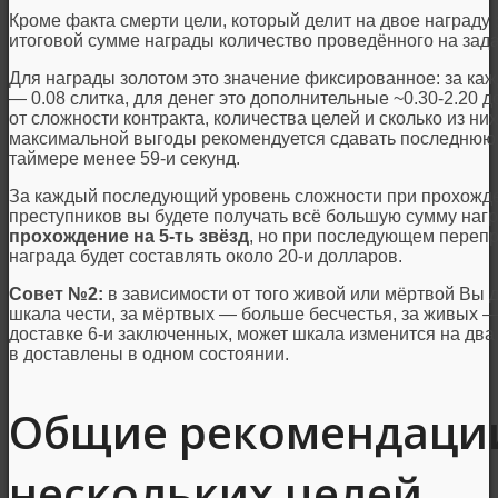
Кроме факта смерти цели, который делит на двое награду з
итоговой сумме награды количество проведённого на зад
Для награды золотом это значение фиксированное: за ка
— 0.08 слитка, для денег это дополнительные ~0.30-2.20 
от сложности контракта, количества целей и сколько из н
максимальной выгоды рекомендуется сдавать последнюю ц
таймере менее 59-и секунд.
За каждый последующий уровень сложности при прохожде
преступников вы будете получать всё большую сумму наг
прохождение на 5-ть звёзд
, но при последующем перепр
награда будет составлять около 20-и долларов.
Совет №2:
в зависимости от того живой или мёртвой Вы д
шкала чести, за мёртвых — больше бесчестья, за живых 
доставке 6-и заключенных, может шкала изменится на два
в доставлены в одном состоянии.
Общие рекомендации
нескольких целей