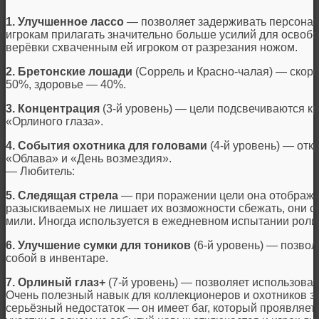
1. Улучшенное лассо
— позволяет задерживать персонаж
игрокам прилагать значительно больше усилий для осво
верёвки схваченным ей игроком от разрезания ножом.
2. Бретонские лошади
(Соррель и Красно-чалая) — скорос
50%, здоровье — 40%.
3. Концентрация
(3-й уровень) — цели подсвечиваются к
«Орлиного глаза».
4. События охотника для головами
(4-й уровень) — отк
«Облава» и «День возмездия».
— Любитель:
5. Следящая стрела
— при поражении цели она отображае
разыскиваемых не лишает их возможности сбежать, они сб
мили. Иногда используется в ежедневном испытании роли
6. Улучшение сумки для тоников
(6-й уровень) — позвол
собой в инвентаре.
7. Орлиный глаз+
(7-й уровень) — позволяет использовать
Очень полезный навык для коллекционеров и охотников з
серьёзный недостаток — он имеет баг, который проявляетс