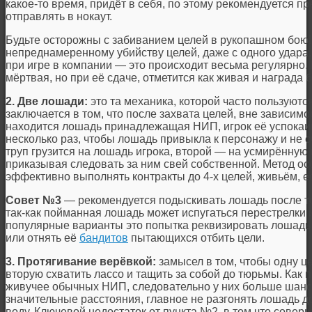
какое-то время, придёт в себя, по этому рекомендуется пр
отправлять в нокаут.
Будьте осторожны с забиванием целей в рукопашном бою!
непреднамеренному убийству целей, даже с одного удара. 
при игре в компании — это происходит весьма регулярно. 
мёртвая, но при её сдаче, отметится как живая и награда 
2. Две лошади:
это та механика, которой часто пользуютс
заключается в том, что после захвата целей, вне зависи
находится лошадь принадлежащая НИП, игрок её успокаив
несколько раз, чтобы лошадь привыкла к персонажу и не сб
труп грузится на лошадь игрока, второй — на усмирённую 
приказывая следовать за ним свей собственной. Метод ос
эффективно выполнять контракты до 4-х целей, живьём, 
Совет №3
— рекомендуется подыскивать лошадь после то
так-как пойманная лошадь может испугаться перестрелки 
популярные варианты это попытка реквизировать лошадь
или отнять её
бандитов
пытающихся отбить цели.
3. Протягивание верёвкой:
замысел в том, чтобы одну це
вторую схватить лассо и тащить за собой до тюрьмы. Как п
живучее обычных НИП, следовательно у них больше шанс
значительные расстояния, главное не разгонять лошадь до
воду. Ключевой недостаток от пункта №2, в том что совер