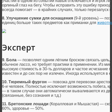
участии в одном из событий навык отключается и игрок л
орлиный глаз на бегу. Чтобы исправить эту ошибку приход
всегда помогает — в крайних случаях, только перезапуск и
8. Улучшение сумки для оснащения
(9-й уровень) — поз
единиц больше таких предметов как приманки для
животн
Эксперт
9. Бола
— позволяет одним лёгким броском связать цель,
обычное лассо, но требует практики в применении. Из ми
высокую стоимость в 30-ть долларов и частое исчезание п
известен и до сих пор не излечен. Иногда используется в
10. Тюремный фургон
— повозка для перевозки арестов
6-и человек. Полностью исключает возможность побега, к
— в таком случае они автоматически вываливаются из две
(связанные, без сознания и т.д.)
11. Бретонские лошади
(Коралловая и Мышастая) — скоро
60%, здоровье — 50%.