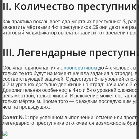
II. Количество преступник
Как практика показывает, два мертвых преступника $, рав
захватить мёртвыми 4-х преступников $$ они дают наград
итоговый модификатор выплаты зависит от времени прош
III. Легендарные преступ
Обычная одиночная или с
кооперативом
до 4-х человек ми
только те кто будут на момент начала задания в отряде), в
соответствующей задачей. Существует 5-ть уровней сложн
и 2-м уровнях доступно две жизни на отряд; начиная с 3-ег
Дополнительная особенность 4-го и 5-го уровней сложност
цель мёртвой, только живой. Исключение может составля
только мёртвым. Кроме того — с каждым последующим ур
чем на предыдущих.
Совет №1:
при успешном выполнении, отмене или просто
легендарного преступника отключается возможность брать 