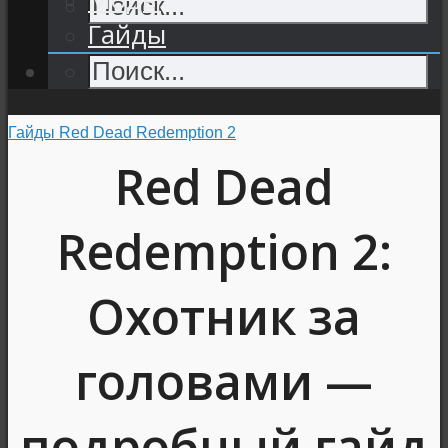
Гайды
Гайды Red Dead Redemption 2
Red Dead
Redemption 2:
Охотник за
головами —
подробный гайд