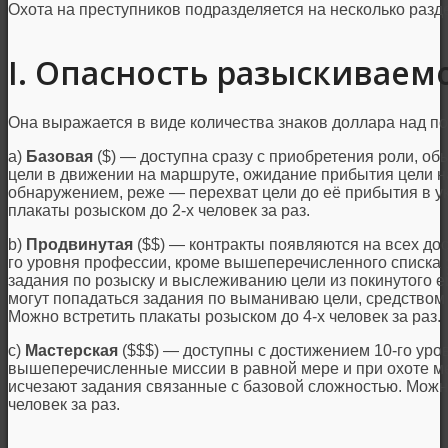
Охота на преступников подразделяется на несколько разд
I. Опасность разыскиваем
Она выражается в виде количества знаков доллара над по
a)
Базовая
($) — доступна сразу с приобретения роли, об
цели в движении на маршруте, ожидание прибытия цели н
обнаружением, реже — перехват цели до её прибытия в у
плакаты розыском до 2-х человек за раз.
b)
Продвинутая
($$) — контракты появляются на всех до
го уровня профессии, кроме вышеперечисленного списка 
задания по розыску и выслеживанию цели из покинутого е
могут попадаться задания по выманиваю цели, средством 
Можно встретить плакаты розыском до 4-х человек за раз.
c)
Мастерская
($$$) — доступны с достижением 10-го уро
вышеперечисленные миссии в равной мере и при охоте ме
исчезают задания связанные с базовой сложностью. Можно
человек за раз.