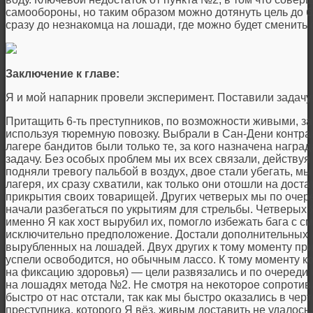
самообороны, но таким образом можно дотянуть цель до
сразу до незнакомца на лошади, где можно будет сменит
Заключение к главе:
Я и мой напарник провели эксперимент. Поставили задачу
Притащить 6-ть преступников, по возможности живыми, за
используя тюремную повозку. Выбрали в Сан-Дени контрак
лагере бандитов были только те, за кого назначена наград
задачу. Без особых проблем мы их всех связали, действу
подняли тревогу пальбой в воздух, двое стали убегать, м
лагеря, их сразу схватили, как только они отошли на дост
прикрытия своих товарищей. Других четверых мы по очере
начали разбегаться по укрытиям для стрельбы. Четверых Я
именно Я как хост вырубил их, помогло избежать бага с см
исключительно предположение. Достали дополнительных л
вырубленных на лошадей. Двух других к тому моменту приш
успели освободится, но обычным лассо. К тому моменту к
на фиксацию здоровья) — цели развязались и по очереди
на лошадях метода №2. Не смотря на некоторое сопроти
быстро от нас отстали, так как мы быстро оказались в чер
преступника, которого Я вёз, живым доставить не удалось.