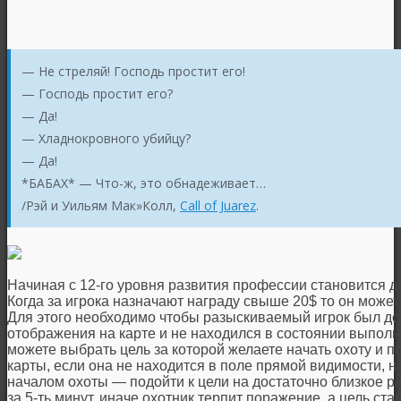
— Не стреляй! Господь простит его!
— Господь простит его?
— Да!
— Хладнокровного убийцу?
— Да!
*БАБАХ* — Что-ж, это обнадеживает…
/Рэй и Уильям Мак»Колл,
Call of Juarez
.
Начиная с 12-го уровня развития профессии становится д
Когда за игрока назначают награду свыше 20$ то он может
Для этого необходимо чтобы разыскиваемый игрок был дос
отображения на карте и не находился в состоянии выпол
можете выбрать цель за которой желаете начать охоту и п
карты, если она не находится в поле прямой видимости, н
началом охоты — подойти к цели на достаточно близкое р
за 5-ть минут, иначе охотник терпит поражение, а цель ст