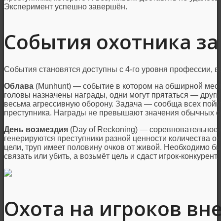
Эксперимент успешно завершён.
События охотника за
События становятся доступны с 4-го уровня профессии, вс
Облава
(Munhunt) — событие в котором на обширной мест
головы назначены награды, одни могут прятаться — други
весьма агрессивную оборону. Задача — сообща всех поймат
преступника. Награды не превышают значения обычных с
День возмездия
(Day of Reckoning) — соревновательное 
генерируются преступники разной ценности количества очк
цели, труп имеет половину очков от живой. Необходимо б
связать или убить, а возьмёт цель и сдаст игрок-конкурен
Охота на игроков вн