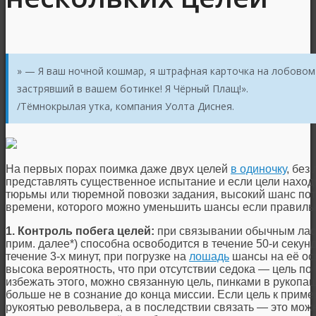
» — Я ваш ночной кошмар, я штрафная карточка на лобовом
застрявший в вашем ботинке! Я Чёрный Плащ!».
/Тёмнокрылая утка, компания Уолта Диснея.
На первых порах поимка даже двух целей
в одиночку
, без
представлять существенное испытание и если цели наход
тюрьмы или тюремной повозки задания, высокий шанс пот
времени, которого можно уменьшить шансы если правильн
1. Контроль побега целей:
при связывании обычным ласс
прим. далее*) способна освободится в течение 50-и секу
течение 3-х минут, при погрузке на
лошадь
шансы на её ос
высока вероятность, что при отсутствии седока — цель по
избежать этого, можно связанную цель, пинками в рукопаш
больше не в сознание до конца миссии. Если цель к приме
рукоятью револьвера, а в последствии связать — это может