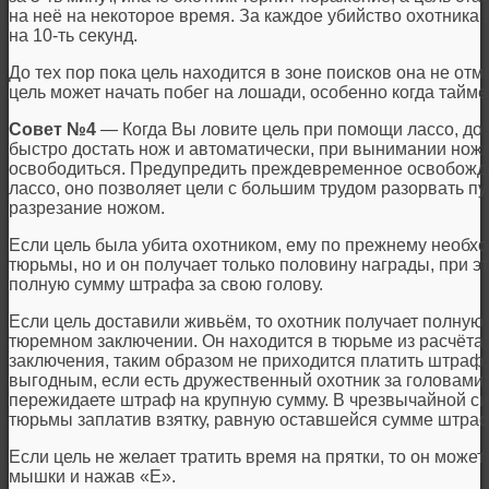
на неё на некоторое время. За каждое убийство охотника
на 10-ть секунд.
До тех пор пока цель находится в зоне поисков она не отме
цель может начать побег на лошади, особенно когда тайме
Совет №4
— Когда Вы ловите цель при помощи лассо, до 
быстро достать нож и автоматически, при вынимании ножа
освободиться. Предупредить преждевременное освобожд
лассо, оно позволяет цели с большим трудом разорвать п
разрезание ножом.
Если цель была убита охотником, ему по прежнему необх
тюрьмы, но и он получает только половину награды, при э
полную сумму штрафа за свою голову.
Если цель доставили живьём, то охотник получает полную 
тюремном заключении. Он находится в тюрьме из расчёта 
заключения, таким образом не приходится платить штраф,
выгодным, если есть дружественный охотник за головами: 
пережидаете штраф на крупную сумму. В чрезвычайной си
тюрьмы заплатив взятку, равную оставшейся сумме штра
Если цель не желает тратить время на прятки, то он может
мышки и нажав «Е».