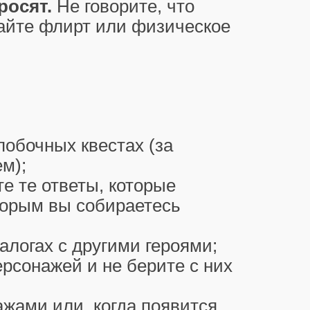
росят.
Не говорите, что
райте флирт или физическое
побочных квестах (за
м);
е те ответы, которые
торым вы собираетесь
логах с другими героями;
рсонажей и не берите с них
ажами или, когда появится