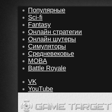
Популярные
Sci-fi
Fantasy
Онлайн стратегии
Онлайн шутеры
Симуляторы
Средневековье
MOBA
Battle Royale
VK
YouTube