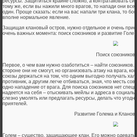
ресурсы. Защититься крайне сложно, а контратаковать си
тому же, если вы нажили много врагов, то напади они все 
один. Проще сказать: если на вас напали три клана, то бо
вполне нормальное явление.
Защищая клановый остров, нужно отдельное и очень прис
очень важных момента: поиск союзников и развитие Голе
Поиск союзников
Первое, о чем вам нужно озаботиться – найти союзников.
стороне они не смогут, но организовать атаку на врага, ко
союзы держаться на том, что одним выгодно получать халя
противник, а другим легче отбиваться, зная, что месть со
одно нападение от врага. Для поиска союзников нет спец
надеется на себя – отыскивать мейлы и адреса в социальн
слезно умолять или предлагать ресурсы, делать что угодно
приятелей.
Развитие Голема и Кланов
Голем – существо, защищающее клан. Его можно одевать 