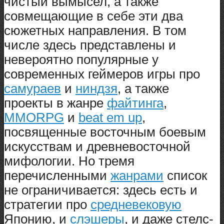
чистый вымысел, а также
совмещающие в себе эти два
сюжетных направления. В том
числе здесь представлены и
невероятно популярные у
современных геймеров игры про
самураев
и
ниндзя
, а также
проекты в жанре
файтинга
,
MMORPG
и
beat em up
,
посвященные восточным боевым
искусствам и древневосточной
мифологии. Но тремя
перечисленными
жанрами
список
не ограничивается: здесь есть и
стратегии про
средневековую
Японию, и
слэшеры
, и даже стелс-