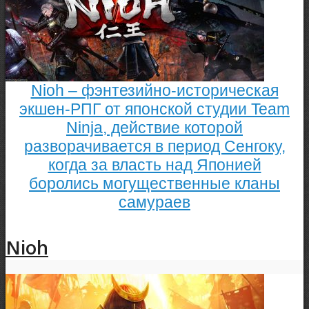
Nioh – фэнтезийно-историческая
экшен-РПГ от японской студии Team
Ninja, действие которой
разворачивается в период Сенгоку,
когда за власть над Японией
боролись могущественные кланы
самураев
Nioh