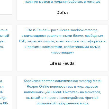
наличия мозгов и желания работать в команде
Dofus
erous
Life is Feudal – российская sandbox-mmorpg,
ромный
отличающаяся реалистичными боями, свободным
ную
PvP, открытым миром, возможностью терраформинга
из
и прочими элементами, свойственными только
«песочницам»
Life is Feudal
ца
Корейская постапокалиптическая mmorpg Metal
тся
Reaper Online перенесет вас в мир, здорово
d-
напоминающий Fallout. Охотьтесь на монстров,
ейд-
выживайте и просто наслаждайтесь мрачной
е 80-
романтикой разрушенного мира