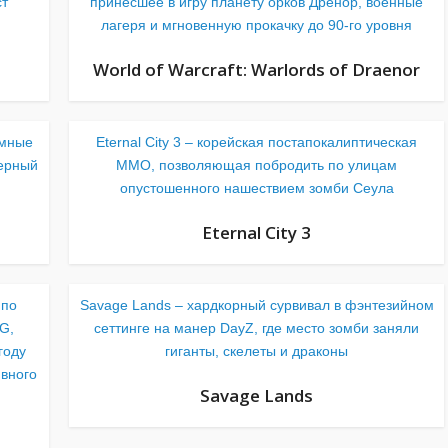
ст
принесшее в игру планету орков Дренор, военные
лагеря и мгновенную прокачку до 90-го уровня
World of Warcraft: Warlords of Draenor
умные
Eternal City 3 – корейская постапокалиптическая
ерный
MMO, позволяющая побродить по улицам
опустошенного нашествием зомби Сеула
Eternal City 3
 по
Savage Lands – хардкорный сурвивал в фэнтезийном
G,
сеттинге на манер DayZ, где место зомби заняли
году
гиганты, скелеты и драконы
вного
Savage Lands