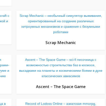
raft с
Scrap Mechanic – необычный симулятор выживания,
кой и
ориентированный на создание различных
хитроумных механизмов и сражения с безумными
роботами
Scrap Mechanic
я
Ascent – The Space Game – sci-fi песочница с
ерами-
возможностью строительства баз в космосе,
ууме и
высадками на планеты и космическими боями в духе
анию
классических авиасимов
Ascent – The Space Game
ца в
Record of Lodoss Online – азиатская mmorpg,