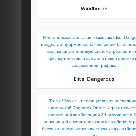
Windborne
Многопользовательский космосим Elite: Dang
предлагает фирменное блюдо серии Elite: ог
мир, мощную торговую систему, реалистич
физику полетов, и все это в новой обертке 
современной графики
Elite: Dangerous
Tree of Savior – неофициальная наследни
знаменитой Ragnarok Online. Игра отличае
фирменной комбинацией 3d-окружения и 2
персонажей и может похвастаться обилием р
боссов и огромным количеством классов (боле
ти)