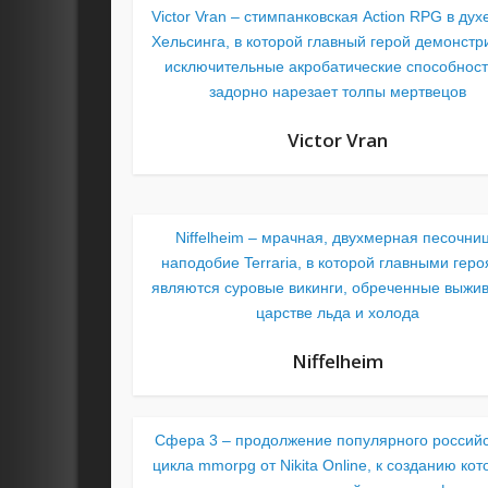
Victor Vran – стимпанковская Action RPG в дух
Хельсинга, в которой главный герой демонстр
исключительные акробатические способност
задорно нарезает толпы мертвецов
Victor Vran
Niffelheim – мрачная, двухмерная песочни
наподобие Terraria, в которой главными гер
являются суровые викинги, обреченные выжив
царстве льда и холода
Niffelheim
Сфера 3 – продолжение популярного российс
цикла mmorpg от Nikita Online, к созданию кот