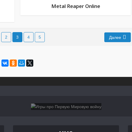
Metal Reaper Online
2
3
4
5
Далее