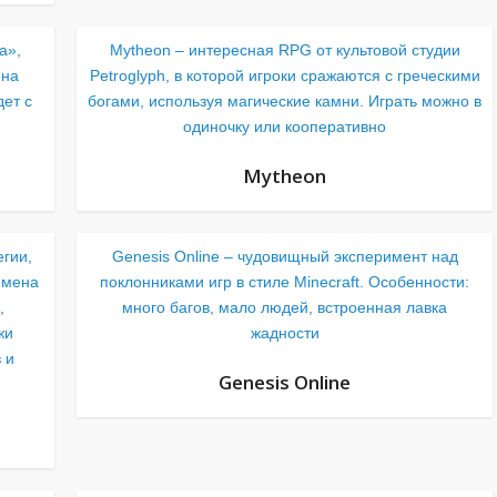
а»,
Mytheon – интересная RPG от культовой студии
ена
Petroglyph, в которой игроки сражаются с греческими
ет с
богами, используя магические камни. Играть можно в
одиночку или кооперативно
Mytheon
егии,
Genesis Online – чудовищный эксперимент над
емена
поклонниками игр в стиле Minecraft. Особенности:
,
много багов, мало людей, встроенная лавка
жи
жадности
 и
Genesis Online