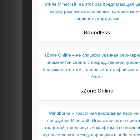
стиле Minecraft, на этот раз предлагающая ц
связку различных вселенных, которые мож
соединять порталами
Boundless
sZone Online – не слишком удачная реинкарн
знаменитой серии, с посредственной график
бедным контентом, топорным интерфейсом и 
багов
sZone Online
Windborne – красочная воксельная песочни
наподобие Minecraft. Игра отличается прият
графикой, продвинутым крафтом и возможно
путешествовать между парящими в небе остр