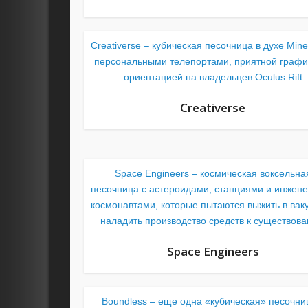
Creativerse – кубическая песочница в духе Minec
персональными телепортами, приятной графи
ориентацией на владельцев Oculus Rift
Creativerse
Space Engineers – космическая воксельна
песочница с астероидами, станциями и инжен
космонавтами, которые пытаются выжить в вак
наладить производство средств к существов
Space Engineers
Boundless – еще одна «кубическая» песочни