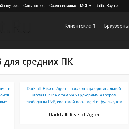
айн шутеры
Симуляторы
Средневековье
MOBA
Battle Royale
Клиентские
Браузерны
для средних ПК
ние, в
Darkfall: Rise of Agon – наследница оригинальной
онов,
Darkfall Online с тем же хардкорным набором:
овые
свободным PvP, системой non-target и фулл-лутом
Darkfall: Rise of Agon