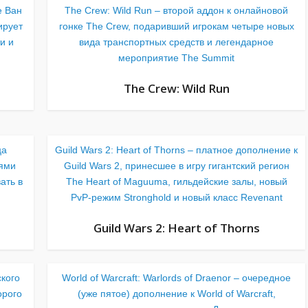
е Ван
The Crew: Wild Run – второй аддон к онлайновой
ирует
гонке The Crew, подаривший игрокам четыре новых
и и
вида транспортных средств и легендарное
мероприятие The Summit
The Crew: Wild Run
ца
Guild Wars 2: Heart of Thorns – платное дополнение к
оями
Guild Wars 2, принесшее в игру гигантский регион
ать в
The Heart of Maguuma, гильдейские залы, новый
PvP-режим Stronghold и новый класс Revenant
Guild Wars 2: Heart of Thorns
кого
World of Warcraft: Warlords of Draenor – очередное
орого
(уже пятое) дополнение к World of Warcraft,