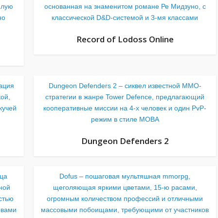
елую
основанная на знаменитом романе Ре Мидзуно, с
но
классической D&D-системой и 3-мя классами
Record of Lodoss Online
ация
Dungeon Defenders 2 – сиквел известной MMO-
ой,
стратегии в жанре Tower Defence, предлагающий
кучей
кооперативные миссии на 4-х человек и один PvP-
режим в стиле MOBA
Dungeon Defenders 2
ца
Dofus – пошаговая мультяшная mmorpg,
ной
щеголяющая яркими цветами, 15-ю расами,
стью
огромным количеством профессий и отличными
овами
массовыми побоищами, требующими от участников