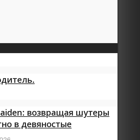
одитель.
Maiden: возвращая шутеры
тно в девяностые
2026