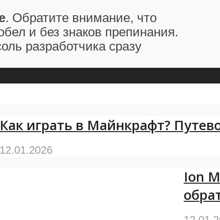
e
. Обратите внимание, что
бел и без знаков препинания.
соль разработчика сразу
Как играть в Майнкрафт? Путев
12.01.2026
Ion 
обра
12.01.