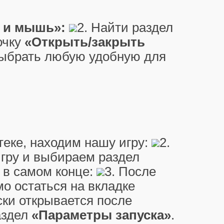
 и мышь»:
2. Найти раздел
очку
«Открыть/закрыть
выбрать любую удобную для
теке, находим нашу игру:
2.
гру и выбираем раздел
 в самом конце:
3. После
о остаться на вкладке
ски открывается после
аздел
«Параметры запуска»
.