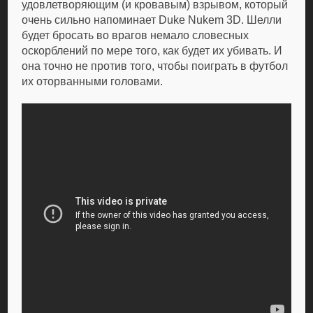
удовлетворяющим (и кровавым) взрывом, который
очень сильно напоминает Duke Nukem 3D. Шелли
будет бросать во врагов немало словесных
оскорблений по мере того, как будет их убивать. И
она точно не против того, чтобы поиграть в футбол
их оторванными головами.