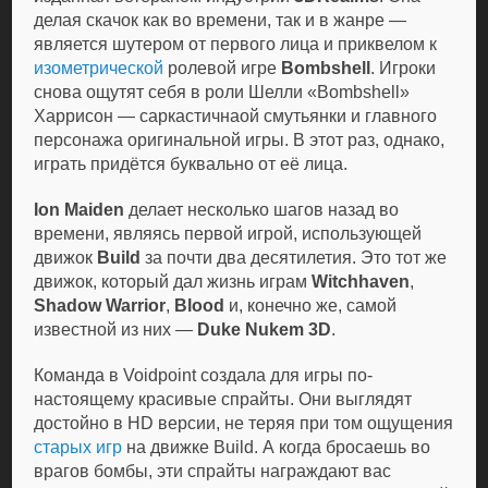
делая скачок как во времени, так и в жанре —
является шутером от первого лица и приквелом к
изометрической
ролевой игре
Bombshell
. Игроки
снова ощутят себя в роли Шелли «Bombshell»
Харрисон — саркастичнаой смутьянки и главного
персонажа оригинальной игры. В этот раз, однако,
играть придётся буквально от её лица.
Ion Maiden
делает несколько шагов назад во
времени, являясь первой игрой, использующей
движок
Build
за почти два десятилетия. Это тот же
движок, который дал жизнь играм
Witchhaven
,
Shadow Warrior
,
Blood
и, конечно же, самой
известной из них —
Duke Nukem 3D
.
Команда в Voidpoint создала для игры по-
настоящему красивые спрайты. Они выглядят
достойно в HD версии, не теряя при том ощущения
старых игр
на движке Build. А когда бросаешь во
врагов бомбы, эти спрайты награждают вас