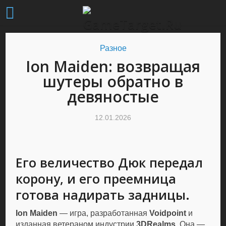
Разное
Ion Maiden: возвращая
шутеры обратно в
девяностые
12.01.2026
Его величество Дюк передал
корону, и его преемница
готова надирать задницы.
Ion Maiden
— игра, разработанная
Voidpoint
и
изданная ветераном индустрии
3DRealms
. Она —