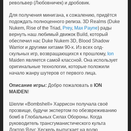
револьвер (Любовничек) и дробовик.
Для получения минигана, к сожалению, придётся
подождать полноценного релиза. 3D Realms (Duke
Nukem, Rise of the Triad,
Prey
,
Max Payne
) рады
вернуть наш любимый движок Build, который
обеспечил нас Duke Nukem 3D, Blood Shadow
Warrior и другими хитами 90-х. Из всех олд-
скульных игр, возвращающихся к прошлому,
Ion
Maiden является самой классной. Она использует
оригинальные технологии, которые положили
начало жанру шутеров от первого лица.
Описание игры:
Добро пожаловать в
ION
MAIDEN
!
Шелли «Bombshell» Харрисон получала своё
прозвище, будучи экспертом по обезвреживанию
бомб в Глобальных Силах Обороны. Когда
руководитель трансгуманистического культа
Доктор Ядус Хескель выпускает на волю